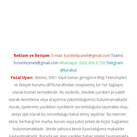
//www.betexper.xyz/
elexbetgiris.org
Reklam ve İletişim:
E-mail:
backlinkpaneli@gmail.com
Teams:
forumhizmeti@gmail.com
Whatsapp: 0262 606 0 726
Telegram:
@karabul
Yasal Uyarı:
Sitemiz, 5651 Sayılı Kanun gereğince Bilgi Teknolojileri
ve İletişim Kurumu (BTK) tarafından onaylanmış bir Yer Sağlayıcı
olarak hizmet vermektedir. Bu nedenle, sitedeki içerikleri proaktif
olarak denetleme veya araştırma yükümlülüğümüz bulunmamaktadır.
Ancak, üyelerimiz yazdıkları içeriklerin sorumluluğunu taşımakta olup,
siteye üye olarak bu sorumluluğu kabul etmiş sayılırlar. Bu internet
sitesi, herhangi bir marka, kurum veya şahıs şirketi ile hiçbir bağlantısı
bulunmamaktadır. Sitede yalnızca kendi hazırladığımız makaleler
paylaşılmaktadır. Burada yer alan içerikler haber niteliği taşımamakta