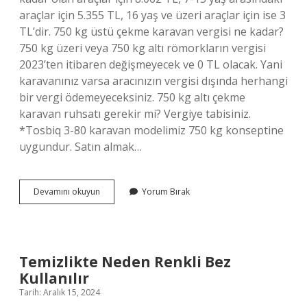
araçlar için 5.355 TL, 16 yaş ve üzeri araçlar için ise 3
TL’dir. 750 kg üstü çekme karavan vergisi ne kadar?
750 kg üzeri veya 750 kg altı römorkların vergisi
2023’ten itibaren değişmeyecek ve 0 TL olacak. Yani
karavanınız varsa aracınızın vergisi dışında herhangi
bir vergi ödemeyeceksiniz. 750 kg altı çekme
karavan ruhsatı gerekir mi? Vergiye tabisiniz.
*Tosbiq 3-80 karavan modelimiz 750 kg konseptine
uygundur. Satın almak…
Çekme
Devamını okuyun
Yorum Bırak
Karavan
Vergisi
Ne
Kadar
Temizlikte Neden Renkli Bez
Kullanılır
Tarih: Aralık 15, 2024