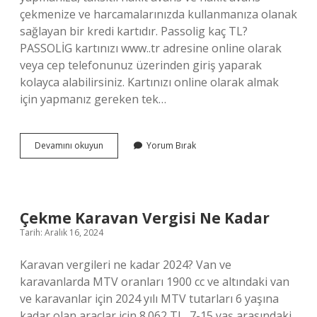
çekmenize ve harcamalarınızda kullanmanıza olanak
sağlayan bir kredi kartıdır. Passolig kaç TL?
PASSOLİG kartınızı www..tr adresine online olarak
veya cep telefonunuz üzerinden giriş yaparak
kolayca alabilirsiniz. Kartınızı online olarak almak
için yapmanız gereken tek…
Passo
Devamını okuyun
Yorum Bırak
Bilet
Ne
Demek
Çekme Karavan Vergisi Ne Kadar
Tarih: Aralık 16, 2024
Karavan vergileri ne kadar 2024? Van ve
karavanlarda MTV oranları 1900 cc ve altındaki van
ve karavanlar için 2024 yılı MTV tutarları 6 yaşına
kadar olan araçlar için 8.062 TL, 7-15 yaş arasındaki