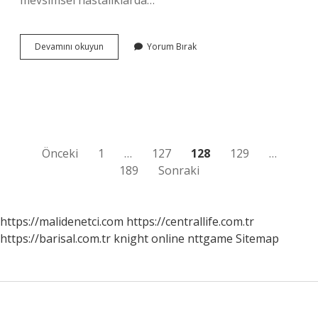
mevsimsel hastalıklarda…
1
Devamını okuyun
Yorum Bırak
Bardak
Böğürtlen
Çayı
Kaç
Kalori
Yazı
Önceki
1
…
127
128
129
…
189
Sonraki
sayfalaması
https://malidenetci.com
https://centrallife.com.tr
https://barisal.com.tr
knight online
nttgame
Sitemap