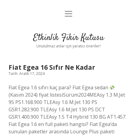
menüyü
Anasayfa
aç
Gizlilik Politikası
Etkinlik Fikir Kutusu
Yasal Uyarı
Unutulmaz anlar için yaratıcı öneriler!
Hakkımızda
Etkinlik
Fiat Egea 16 Sıfır Ne Kadar
Tarih: Aralık 17, 2024
Fikir
Fiat Egea 1.6 sıfırı kaç para? Fiat Egea sedan
Kutusu
(Kasım 2024) fiyat listesiSürüm2024MEAsy 1.3 M.Jet
95 PS1.168.900 TLEAsy 1.6 M.Jet 130 PS
Yazılar
GSR1.282.900 TLEAsy 1.6 M.Jet 130 PS DCT
GSR1.400.900 TLEAsy 1.5 T4 Hybrid 130 BG AT1.457.
Fiat Egea 1.6 en full paketi hangisi? Fiat Egea’da
sunulan paketler arasında Lounge Plus paketi