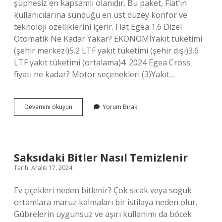
şüphesiz en kapsamlı olanıdır. Bu paket, Fiat’ın
kullanıcılarına sunduğu en üst düzey konfor ve
teknoloji özelliklerini içerir. Fiat Egea 1.6 Dizel
Otomatik Ne Kadar Yakar? EKONOMİYakıt tüketimi
(şehir merkezi)5.2 LTF yakıt tüketimi (şehir dışı)3.6
LTF yakıt tüketimi (ortalama)4. 2024 Egea Cross
fiyatı ne kadar? Motor seçenekleri (3)Yakıt…
Fiat
Devamını okuyun
Yorum Bırak
Egea
16
Sıfır
Ne
Kadar
Saksıdaki Bitler Nasıl Temizlenir
Tarih: Aralık 17, 2024
Ev çiçekleri neden bitlenir? Çok sıcak veya soğuk
ortamlara maruz kalmaları bir istilaya neden olur.
Gübrelerin uygunsuz ve aşırı kullanımı da böcek