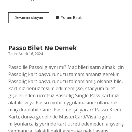
Turkcell
Devamını okuyun
Yorum Bırak
Ne
Kadar
Kredim
Var
Passo Bilet Ne Demek
Tarih: Aralık 16, 2024
Passo ile Passolig aynı mı? Maç bileti satın almak için
Passolig kart başvurunuzu tamamlamanız gerekir.
Passolig kart başvurunuzu tamamlamış olsanız bile,
kartınız henüz teslim edilmemişse, stadyum bilet
gişelerinden ücretsiz Passolig Single Pass kartınızı
alabilir veya Passo mobil uygulamasını kullanarak
maça katılabilirsiniz. Paso ne işe yarar? Passo Kredi
Kartı, dünya genelinde MasterCard/Visa logolu
milyonlarca iş yerinde kart ücreti ödemeden alışveriş
yapmanıza, taksitli nakit avans ve nakit avans