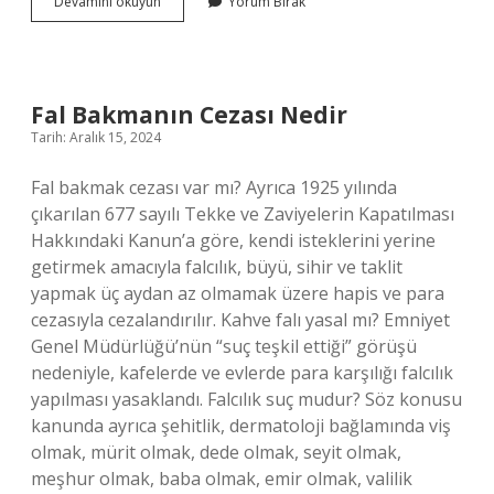
Temizlikte
Devamını okuyun
Yorum Bırak
Neden
Renkli
Bez
Kullanılır
Fal Bakmanın Cezası Nedir
Tarih: Aralık 15, 2024
Fal bakmak cezası var mı? Ayrıca 1925 yılında
çıkarılan 677 sayılı Tekke ve Zaviyelerin Kapatılması
Hakkındaki Kanun’a göre, kendi isteklerini yerine
getirmek amacıyla falcılık, büyü, sihir ve taklit
yapmak üç aydan az olmamak üzere hapis ve para
cezasıyla cezalandırılır. Kahve falı yasal mı? Emniyet
Genel Müdürlüğü’nün “suç teşkil ettiği” görüşü
nedeniyle, kafelerde ve evlerde para karşılığı falcılık
yapılması yasaklandı. Falcılık suç mudur? Söz konusu
kanunda ayrıca şehitlik, dermatoloji bağlamında viş
olmak, mürit olmak, dede olmak, seyit olmak,
meşhur olmak, baba olmak, emir olmak, valilik