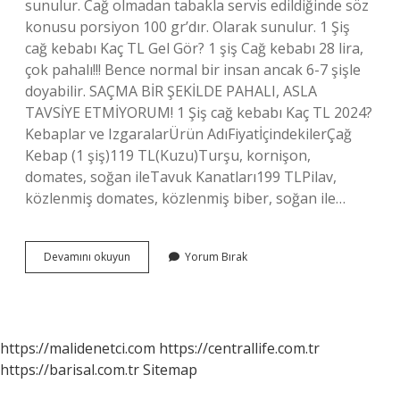
sunulur. Cağ olmadan tabakla servis edildiğinde söz
konusu porsiyon 100 gr’dır. Olarak sunulur. 1 Şiş
cağ kebabı Kaç TL Gel Gör? 1 şiş Cağ kebabı 28 lira,
çok pahalı!!! Bence normal bir insan ancak 6-7 şişle
doyabilir. SAÇMA BİR ŞEKİLDE PAHALI, ASLA
TAVSİYE ETMİYORUM! 1 Şiş cağ kebabı Kaç TL 2024?
Kebaplar ve IzgaralarÜrün AdıFiyatİçindekilerÇağ
Kebap (1 şiş)119 TL(Kuzu)Turşu, kornişon,
domates, soğan ileTavuk Kanatları199 TLPilav,
közlenmiş domates, közlenmiş biber, soğan ile…
1
Devamını okuyun
Yorum Bırak
Şiş
Cağ
Kebap
Kaç
Gram
https://malidenetci.com
https://centrallife.com.tr
Gelir
https://barisal.com.tr
Sitemap