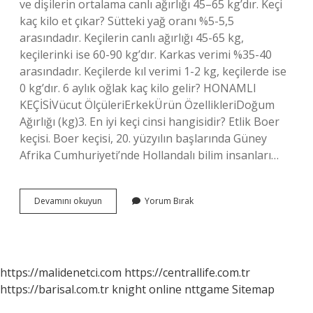
ve dişilerin ortalama canlı ağırlığı 45–65 kg’dır. Keçi
kaç kilo et çıkar? Sütteki yağ oranı %5-5,5
arasındadır. Keçilerin canlı ağırlığı 45-65 kg,
keçilerinki ise 60-90 kg’dır. Karkas verimi %35-40
arasındadır. Keçilerde kıl verimi 1-2 kg, keçilerde ise
0 kg’dır. 6 aylık oğlak kaç kilo gelir? HONAMLI
KEÇİSİVücut ÖlçüleriErkekÜrün ÖzellikleriDoğum
Ağırlığı (kg)3. En iyi keçi cinsi hangisidir? Etlik Boer
keçisi. Boer keçisi, 20. yüzyılın başlarında Güney
Afrika Cumhuriyeti’nde Hollandalı bilim insanları…
Keçi
Devamını okuyun
Yorum Bırak
80
Kilogram
Olabilir
Mi
https://malidenetci.com
https://centrallife.com.tr
https://barisal.com.tr
knight online
nttgame
Sitemap