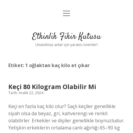
menüyü
Anasayfa
aç
Gizlilik Politikası
Etkinlik Fikir Kutusu
Yasal Uyarı
Unutulmaz anlar için yaratıcı öneriler!
Hakkımızda
Etiket:
1 oğlaktan kaç kilo et çıkar
Keçi 80 Kilogram Olabilir Mi
Tarih: Aralık 22, 2024
Keçi en fazla kaç kilo olur? Saçlı keçiler genellikle
siyah olsa da beyaz, gri, kahverengi ve renkli
olabilirler. Erkekler ve dişiler genellikle boynuzludur.
Yetişkin erkeklerin ortalama canlı ağırlığı 65–90 kg