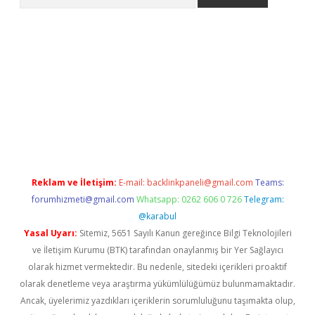
 giriş
https://www.betexper.xyz/
elexbetgiris.org
Reklam ve İletişim:
E-mail:
backlinkpaneli@gmail.com
Teams:
forumhizmeti@gmail.com
Whatsapp: 0262 606 0 726
Telegram:
@karabul
Yasal Uyarı:
Sitemiz, 5651 Sayılı Kanun gereğince Bilgi Teknolojileri
ve İletişim Kurumu (BTK) tarafından onaylanmış bir Yer Sağlayıcı
olarak hizmet vermektedir. Bu nedenle, sitedeki içerikleri proaktif
olarak denetleme veya araştırma yükümlülüğümüz bulunmamaktadır.
Ancak, üyelerimiz yazdıkları içeriklerin sorumluluğunu taşımakta olup,