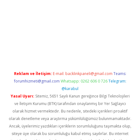
 giriş
https://www.betexper.xyz/
elexbetgiris.org
Reklam ve İletişim:
E-mail:
backlinkpaneli@gmail.com
Teams:
forumhizmeti@gmail.com
Whatsapp: 0262 606 0 726
Telegram:
@karabul
Yasal Uyarı:
Sitemiz, 5651 Sayılı Kanun gereğince Bilgi Teknolojileri
ve İletişim Kurumu (BTK) tarafından onaylanmış bir Yer Sağlayıcı
olarak hizmet vermektedir. Bu nedenle, sitedeki içerikleri proaktif
olarak denetleme veya araştırma yükümlülüğümüz bulunmamaktadır.
Ancak, üyelerimiz yazdıkları içeriklerin sorumluluğunu taşımakta olup,
siteye üye olarak bu sorumluluğu kabul etmiş sayılırlar. Bu internet