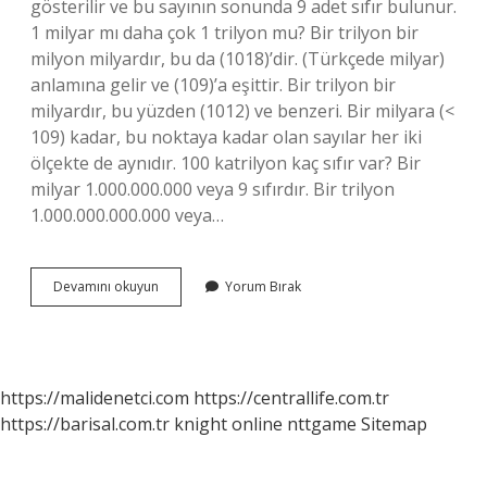
gösterilir ve bu sayının sonunda 9 adet sıfır bulunur.
1 milyar mı daha çok 1 trilyon mu? Bir trilyon bir
milyon milyardır, bu da (1018)’dir. (Türkçede milyar)
anlamına gelir ve (109)’a eşittir. Bir trilyon bir
milyardır, bu yüzden (1012) ve benzeri. Bir milyara (<
109) kadar, bu noktaya kadar olan sayılar her iki
ölçekte de aynıdır. 100 katrilyon kaç sıfır var? Bir
milyar 1.000.000.000 veya 9 sıfırdır. Bir trilyon
1.000.000.000.000 veya…
115
Devamını okuyun
Yorum Bırak
Milyar
Katrilyon
Mu
https://malidenetci.com
https://centrallife.com.tr
https://barisal.com.tr
knight online
nttgame
Sitemap