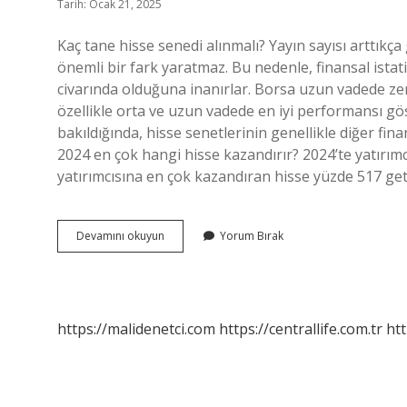
Tarih: Ocak 21, 2025
Kaç tane hisse senedi alınmalı? Yayın sayısı arttıkça 
önemli bir fark yaratmaz. Bu nedenle, finansal istati
civarında olduğuna inanırlar. Borsa uzun vadede zeng
özellikle orta ve uzun vadede en iyi performansı göst
bakıldığında, hisse senetlerinin genellikle diğer fin
2024 en çok hangi hisse kazandırır? 2024’te yatırımc
yatırımcısına en çok kazandıran hisse yüzde 517 get
Çok
Devamını okuyun
Yorum Bırak
Hisse
Almak
Mantıklı
Mı
https://malidenetci.com
https://centrallife.com.tr
htt