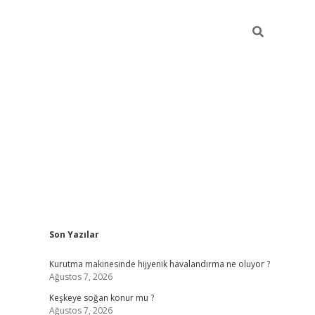
Sidebar
Son Yazılar
hiltonbet güncel giriş
htt
Kurutma makinesinde hijyenik havalandırma ne oluyor ?
Ağustos 7, 2026
Keşkeye soğan konur mu ?
Ağustos 7, 2026