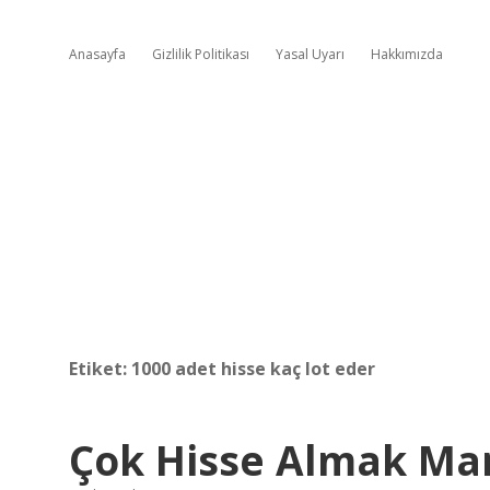
Anasayfa
Gizlilik Politikası
Yasal Uyarı
Hakkımızda
Etiket:
1000 adet hisse kaç lot eder
Çok Hisse Almak Man