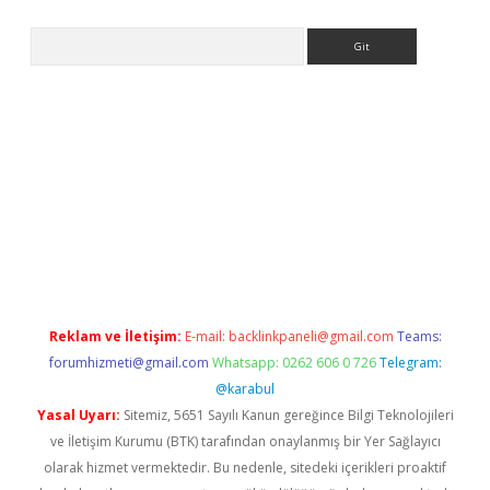
Arama
giriş
https://www.betexper.xyz/
elexbetgiris.org
Reklam ve İletişim:
E-mail:
backlinkpaneli@gmail.com
Teams:
forumhizmeti@gmail.com
Whatsapp: 0262 606 0 726
Telegram:
@karabul
Yasal Uyarı:
Sitemiz, 5651 Sayılı Kanun gereğince Bilgi Teknolojileri
ve İletişim Kurumu (BTK) tarafından onaylanmış bir Yer Sağlayıcı
olarak hizmet vermektedir. Bu nedenle, sitedeki içerikleri proaktif