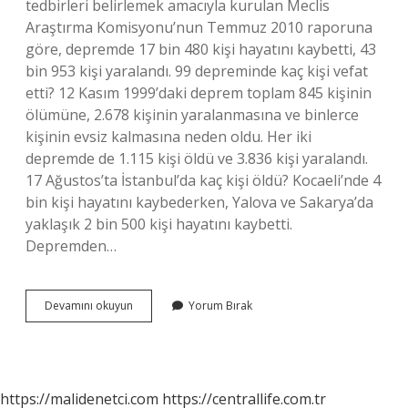
tedbirleri belirlemek amacıyla kurulan Meclis
Araştırma Komisyonu’nun Temmuz 2010 raporuna
göre, depremde 17 bin 480 kişi hayatını kaybetti, 43
bin 953 kişi yaralandı. 99 depreminde kaç kişi vefat
etti? 12 Kasım 1999’daki deprem toplam 845 kişinin
ölümüne, 2.678 kişinin yaralanmasına ve binlerce
kişinin evsiz kalmasına neden oldu. Her iki
depremde de 1.115 kişi öldü ve 3.836 kişi yaralandı.
17 Ağustos’ta İstanbul’da kaç kişi öldü? Kocaeli’nde 4
bin kişi hayatını kaybederken, Yalova ve Sakarya’da
yaklaşık 2 bin 500 kişi hayatını kaybetti.
Depremden…
17
Devamını okuyun
Yorum Bırak
Ağustos
Depremi
Şiddeti
Kaç
Kişi
https://malidenetci.com
https://centrallife.com.tr
Öldü