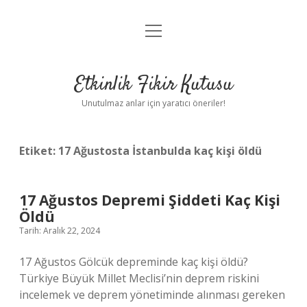
menüyü
Anasayfa
aç
Gizlilik Politikası
Etkinlik Fikir Kutusu
Yasal Uyarı
Unutulmaz anlar için yaratıcı öneriler!
Hakkımızda
Etiket:
17 Ağustosta İstanbulda kaç kişi öldü
17 Ağustos Depremi Şiddeti Kaç Kişi
Öldü
Tarih: Aralık 22, 2024
17 Ağustos Gölcük depreminde kaç kişi öldü?
Türkiye Büyük Millet Meclisi’nin deprem riskini
incelemek ve deprem yönetiminde alınması gereken