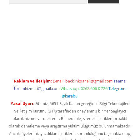
 giriş
https://www.betexper.xyz/
elexbetgiris.org
Reklam ve İletişim:
E-mail:
backlinkpaneli@gmail.com
Teams:
forumhizmeti@gmail.com
Whatsapp: 0262 606 0 726
Telegram:
@karabul
Yasal Uyarı:
Sitemiz, 5651 Sayılı Kanun gereğince Bilgi Teknolojileri
ve İletişim Kurumu (BTK) tarafından onaylanmış bir Yer Sağlayıcı
olarak hizmet vermektedir. Bu nedenle, sitedeki içerikleri proaktif
olarak denetleme veya araştırma yükümlülüğümüz bulunmamaktadır.
Ancak, üyelerimiz yazdıkları içeriklerin sorumluluğunu taşımakta olup,