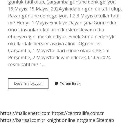
günlük tatil olup, Çarşamba gününe denk geliyor.
19 Mayıs: 19 Mayıs, 2024 yılında bir günlük tatil olup,
Pazar gününe denk geliyor. 1 2 3 Mayıs okullar tatil
mi? Her yıl 1 Mayıs Emek ve Dayanışma Günü’nden
önce, insanlar okulların derslere devam edip
etmeyeceğini merak ediyor. Emek Günü nedeniyle
okullardaki dersler askıya alındı. Öğrenciler
Çarşamba, 1 Mayıs’ta idari izinde olacak. Eğitim
Perşembe, 2 Mayıs’ta devam edecek. 01.05.2024
resmi tatil mi? 1…
1
Devamını okuyun
Yorum Bırak
Mayıs
Okullar
Tatil
Mi
2024
https://malidenetci.com
https://centrallife.com.tr
Okullar
https://barisal.com.tr
knight online
nttgame
Sitemap
Tatil
Mi