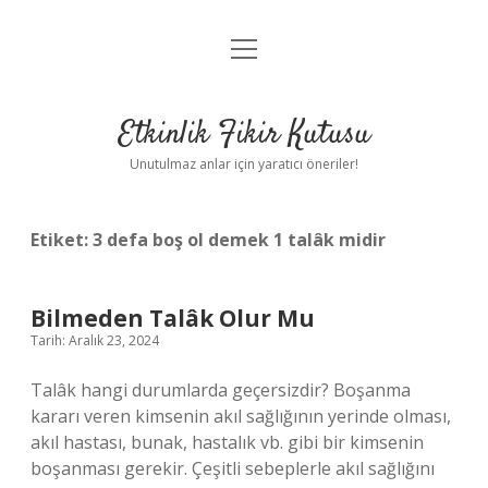
menüyü
Anasayfa
aç
Gizlilik Politikası
Etkinlik Fikir Kutusu
Yasal Uyarı
Unutulmaz anlar için yaratıcı öneriler!
Hakkımızda
Etiket:
3 defa boş ol demek 1 talâk midir
Bilmeden Talâk Olur Mu
Tarih: Aralık 23, 2024
Talâk hangi durumlarda geçersizdir? Boşanma
kararı veren kimsenin akıl sağlığının yerinde olması,
akıl hastası, bunak, hastalık vb. gibi bir kimsenin
boşanması gerekir. Çeşitli sebeplerle akıl sağlığını