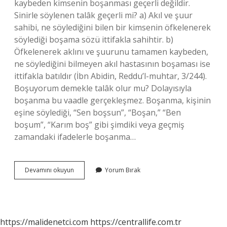
kaybeden kimsenin boşanması geçerli değildir.
Sinirle söylenen talâk geçerli mi? a) Akıl ve şuur
sahibi, ne söylediğini bilen bir kimsenin öfkelenerek
söylediği boşama sözü ittifakla sahihtir. b)
Öfkelenerek aklını ve şuurunu tamamen kaybeden,
ne söylediğini bilmeyen akıl hastasının boşaması ise
ittifakla batıldır (İbn Abidin, Reddu’l-muhtar, 3/244).
Boşuyorum demekle talâk olur mu? Dolayısıyla
boşanma bu vaadle gerçekleşmez. Boşanma, kişinin
eşine söylediği, “Sen boşsun”, “Boşan,” “Ben
boşum”, “Karım boş” gibi şimdiki veya geçmiş
zamandaki ifadelerle boşanma…
Bilmeden
Devamını okuyun
Yorum Bırak
Talâk
Olur
Mu
https://malidenetci.com
https://centrallife.com.tr