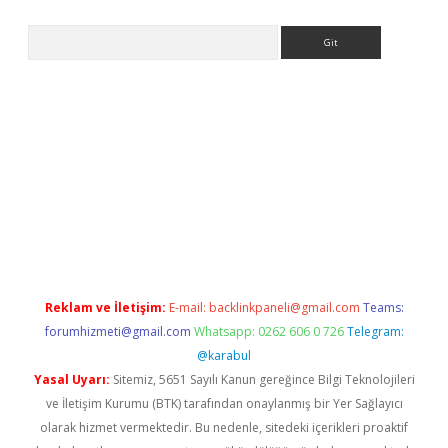
Arama
el giriş
https://www.betexper.xyz/
elexbetgiris.org
Reklam ve İletişim:
E-mail:
backlinkpaneli@gmail.com
Teams:
forumhizmeti@gmail.com
Whatsapp: 0262 606 0 726
Telegram:
@karabul
Yasal Uyarı:
Sitemiz, 5651 Sayılı Kanun gereğince Bilgi Teknolojileri
ve İletişim Kurumu (BTK) tarafından onaylanmış bir Yer Sağlayıcı
olarak hizmet vermektedir. Bu nedenle, sitedeki içerikleri proaktif