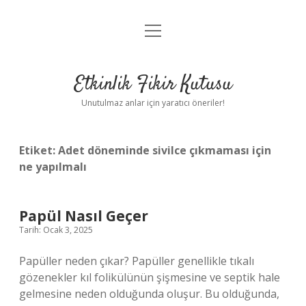
menüyü
Anasayfa
aç
Gizlilik Politikası
Etkinlik Fikir Kutusu
Yasal Uyarı
Unutulmaz anlar için yaratıcı öneriler!
Hakkımızda
Etiket:
Adet döneminde sivilce çıkmaması için
ne yapılmalı
Papül Nasıl Geçer
Tarih: Ocak 3, 2025
Papüller neden çıkar? Papüller genellikle tıkalı
gözenekler kıl folikülünün şişmesine ve septik hale
gelmesine neden olduğunda oluşur. Bu olduğunda,