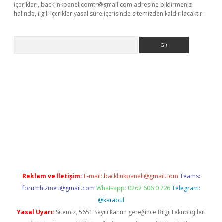
içerikleri,
backlinkpanelicomtr@gmail.com
adresine bildirmeniz
halinde, ilgili içerikler yasal süre içerisinde sitemizden kaldırılacaktır.
Arama
 giriş
https://www.betexper.xyz/
elexbetgiris.org
Reklam ve İletişim:
E-mail:
backlinkpaneli@gmail.com
Teams:
forumhizmeti@gmail.com
Whatsapp: 0262 606 0 726
Telegram:
@karabul
Yasal Uyarı:
Sitemiz, 5651 Sayılı Kanun gereğince Bilgi Teknolojileri