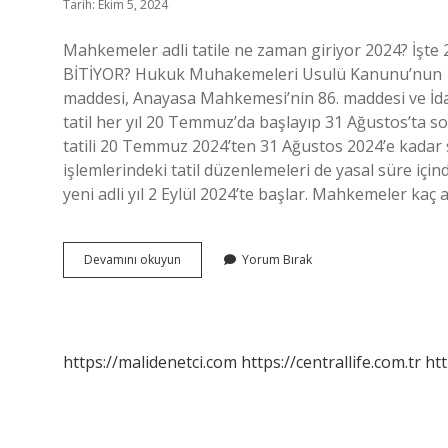
Tarih: Ekim 5, 2024
Mahkemeler adli tatile ne zaman giriyor 2024? İşte
BİTİYOR? Hukuk Muhakemeleri Usulü Kanunu’nun 1
maddesi, Anayasa Mahkemesi’nin 86. maddesi ve İda
tatil her yıl 20 Temmuz’da başlayıp 31 Ağustos’ta
tatili 20 Temmuz 2024’ten 31 Ağustos 2024’e kadar
işlemlerindeki tatil düzenlemeleri de yasal süre içi
yeni adli yıl 2 Eylül 2024’te başlar. Mahkemeler kaç a
Mahkemeler
Devamını okuyun
Yorum Bırak
Ne
Kadar
Tatil
https://malidenetci.com
https://centrallife.com.tr
htt