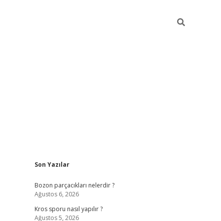
Sidebar
Son Yazılar
hiltonbet güncel g
Bozon parçacıkları nelerdir ?
Ağustos 6, 2026
Kros sporu nasıl yapılır ?
Ağustos 5, 2026