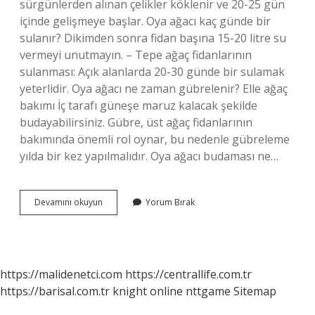
sürgünlerden alınan çelikler köklenir ve 20-25 gün
içinde gelişmeye başlar. Oya ağacı kaç günde bir
sulanır? Dikimden sonra fidan başına 15-20 litre su
vermeyi unutmayın. – Tepe ağaç fidanlarının
sulanması: Açık alanlarda 20-30 günde bir sulamak
yeterlidir. Oya ağacı ne zaman gübrelenir? Elle ağaç
bakımı İç tarafı güneşe maruz kalacak şekilde
budayabilirsiniz. Gübre, üst ağaç fidanlarının
bakımında önemli rol oynar, bu nedenle gübreleme
yılda bir kez yapılmalıdır. Oya ağacı budaması ne…
Oya
Devamını okuyun
Yorum Bırak
Ağacının
Bakımı
Nasıl
Yapılır
https://malidenetci.com
https://centrallife.com.tr
https://barisal.com.tr
knight online
nttgame
Sitemap