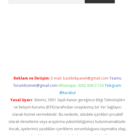
giriş
https://www.betexper.xyz/
elexbetgiris.org
Reklam ve İletişim:
E-mail:
backlinkpaneli@gmail.com
Teams:
forumhizmeti@gmail.com
Whatsapp: 0262 606 0 726
Telegram:
@karabul
Yasal Uyarı:
Sitemiz, 5651 Sayılı Kanun gereğince Bilgi Teknolojileri
ve İletişim Kurumu (BTK) tarafından onaylanmış bir Yer Sağlayıcı
olarak hizmet vermektedir. Bu nedenle, sitedeki içerikleri proaktif
olarak denetleme veya araştırma yükümlülüğümüz bulunmamaktadır.
Ancak, üyelerimiz yazdıkları içeriklerin sorumluluğunu taşımakta olup,