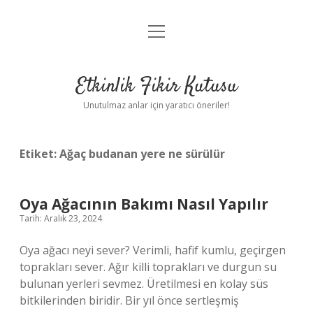
menüyü
Anasayfa
aç
Gizlilik Politikası
Etkinlik Fikir Kutusu
Yasal Uyarı
Unutulmaz anlar için yaratıcı öneriler!
Hakkımızda
Etiket:
Ağaç budanan yere ne sürülür
Oya Ağacının Bakımı Nasıl Yapılır
Tarih: Aralık 23, 2024
Oya ağacı neyi sever? Verimli, hafif kumlu, geçirgen
toprakları sever. Ağır killi toprakları ve durgun su
bulunan yerleri sevmez. Üretilmesi en kolay süs
bitkilerinden biridir. Bir yıl önce sertleşmiş