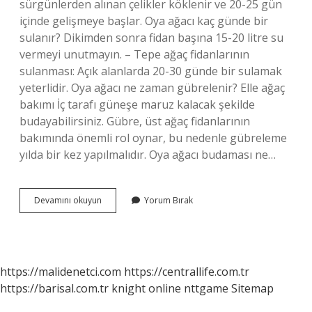
sürgünlerden alınan çelikler köklenir ve 20-25 gün
içinde gelişmeye başlar. Oya ağacı kaç günde bir
sulanır? Dikimden sonra fidan başına 15-20 litre su
vermeyi unutmayın. – Tepe ağaç fidanlarının
sulanması: Açık alanlarda 20-30 günde bir sulamak
yeterlidir. Oya ağacı ne zaman gübrelenir? Elle ağaç
bakımı İç tarafı güneşe maruz kalacak şekilde
budayabilirsiniz. Gübre, üst ağaç fidanlarının
bakımında önemli rol oynar, bu nedenle gübreleme
yılda bir kez yapılmalıdır. Oya ağacı budaması ne…
Oya
Devamını okuyun
Yorum Bırak
Ağacının
Bakımı
Nasıl
Yapılır
https://malidenetci.com
https://centrallife.com.tr
https://barisal.com.tr
knight online
nttgame
Sitemap