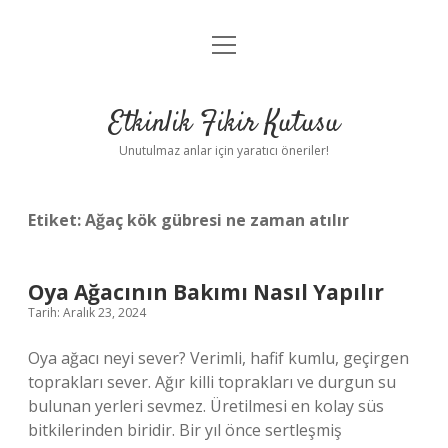
menüyü
Anasayfa
aç
Gizlilik Politikası
Etkinlik Fikir Kutusu
Yasal Uyarı
Unutulmaz anlar için yaratıcı öneriler!
Hakkımızda
Etiket:
Ağaç kök gübresi ne zaman atılır
Oya Ağacının Bakımı Nasıl Yapılır
Tarih: Aralık 23, 2024
Oya ağacı neyi sever? Verimli, hafif kumlu, geçirgen
toprakları sever. Ağır killi toprakları ve durgun su
bulunan yerleri sevmez. Üretilmesi en kolay süs
bitkilerinden biridir. Bir yıl önce sertleşmiş