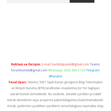
giriş
https://www.betexper.xyz/
elexbetgiris.org
Reklam ve İletişim:
E-mail:
backlinkpaneli@gmail.com
Teams:
forumhizmeti@gmail.com
Whatsapp: 0262 606 0 726
Telegram:
@karabul
Yasal Uyarı:
Sitemiz, 5651 Sayılı Kanun gereğince Bilgi Teknolojileri
ve İletişim Kurumu (BTK) tarafından onaylanmış bir Yer Sağlayıcı
olarak hizmet vermektedir. Bu nedenle, sitedeki içerikleri proaktif
olarak denetleme veya araştırma yükümlülüğümüz bulunmamaktadır.
Ancak, üyelerimiz yazdıkları içeriklerin sorumluluğunu taşımakta olup,