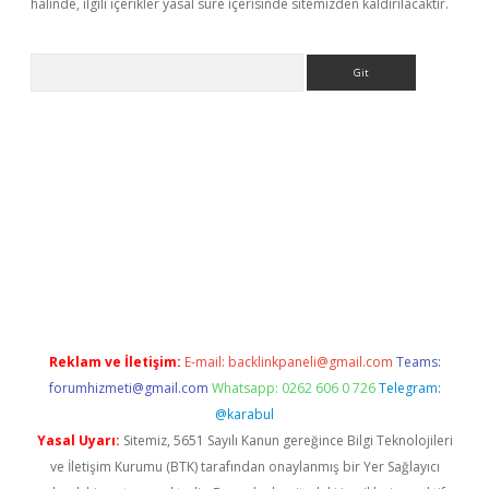
halinde, ilgili içerikler yasal süre içerisinde sitemizden kaldırılacaktır.
Arama
ncel giriş
https://www.betexper.xyz/
elexbetgiris.org
Reklam ve İletişim:
E-mail:
backlinkpaneli@gmail.com
Teams:
forumhizmeti@gmail.com
Whatsapp: 0262 606 0 726
Telegram:
@karabul
Yasal Uyarı:
Sitemiz, 5651 Sayılı Kanun gereğince Bilgi Teknolojileri
ve İletişim Kurumu (BTK) tarafından onaylanmış bir Yer Sağlayıcı