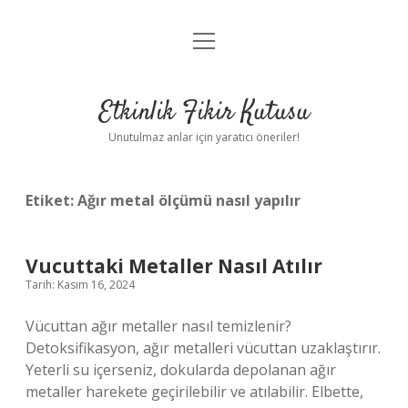
menüyü
Anasayfa
aç
Gizlilik Politikası
Etkinlik Fikir Kutusu
Yasal Uyarı
Unutulmaz anlar için yaratıcı öneriler!
Hakkımızda
Etiket:
Ağır metal ölçümü nasıl yapılır
Vucuttaki Metaller Nasıl Atılır
Tarih: Kasım 16, 2024
Vücuttan ağır metaller nasıl temizlenir?
Detoksifikasyon, ağır metalleri vücuttan uzaklaştırır.
Yeterli su içerseniz, dokularda depolanan ağır
metaller harekete geçirilebilir ve atılabilir. Elbette,