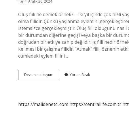
Tarih: Aralık 26, 2024
Oluş fiili ne demek örnek? – İki yıl içinde çok hızlı 
olma fiilidir. Çünkü yaşlanma eylemini gerçekleştir
istemsizce gerçekleşmiştir. Oluş fiili olduğunu nasıl anla
bir durumdan diğerine geçişi veya başka bir durum
doğrudan bir etkiye sahip değildir. İş fiili nedir ör
kelimesi bir çalışma fiilidir. “Atmak” fiili, öznenin e
cümledeki eylem fiilini…
Oluş
Devamını okuyun
Yorum Bırak
Fiili
Ne
Anlama
Gelir
https://malidenetci.com
https://centrallife.com.tr
htt