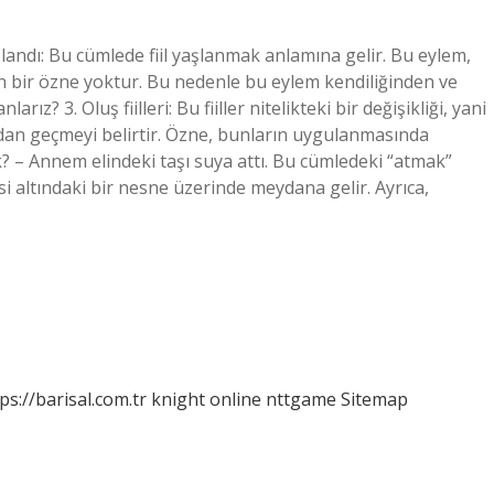
yaşlandı: Bu cümlede fiil yaşlanmak anlamına gelir. Bu eylem,
en bir özne yoktur. Bu nedenle bu eylem kendiliğinden ve
rız? 3. Oluş fiilleri: Bu fiiller nitelikteki bir değişikliği, yani
dan geçmeyi belirtir. Özne, bunların uygulanmasında
nek? – Annem elindeki taşı suya attı. Bu cümledeki “atmak”
tkisi altındaki bir nesne üzerinde meydana gelir. Ayrıca,
ps://barisal.com.tr
knight online
nttgame
Sitemap