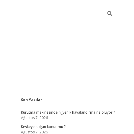
Sidebar
Son Yazılar
hiltonbet güncel giriş
htt
Kurutma makinesinde hijyenik havalandırma ne oluyor ?
Ağustos 7, 2026
Keşkeye soğan konur mu ?
Ağustos 7, 2026