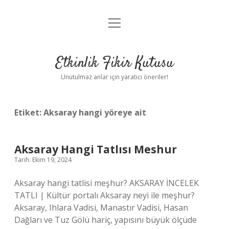
menüyü
Anasayfa
aç
Gizlilik Politikası
Etkinlik Fikir Kutusu
Yasal Uyarı
Unutulmaz anlar için yaratıcı öneriler!
Hakkımızda
Etiket:
Aksaray hangi yöreye ait
Aksaray Hangi Tatlısı Meshur
Tarih: Ekim 19, 2024
Aksaray hangi tatlisi meşhur? AKSARAY İNCELEK
TATLI | Kültür portalı Aksaray neyi ile meşhur?
Aksaray, Ihlara Vadisi, Manastır Vadisi, Hasan
Dağları ve Tuz Gölü hariç, yapısını büyük ölçüde