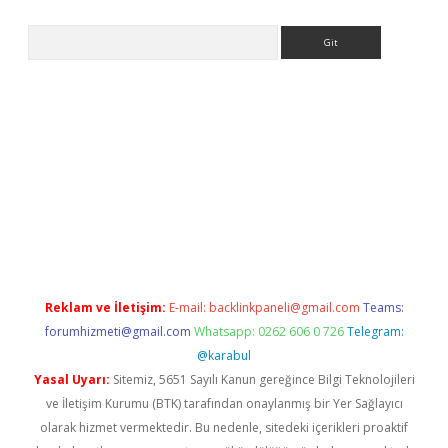
Arama
giriş
https://www.betexper.xyz/
elexbetgiris.org
Reklam ve İletişim:
E-mail:
backlinkpaneli@gmail.com
Teams:
forumhizmeti@gmail.com
Whatsapp: 0262 606 0 726
Telegram:
@karabul
Yasal Uyarı:
Sitemiz, 5651 Sayılı Kanun gereğince Bilgi Teknolojileri
ve İletişim Kurumu (BTK) tarafından onaylanmış bir Yer Sağlayıcı
olarak hizmet vermektedir. Bu nedenle, sitedeki içerikleri proaktif