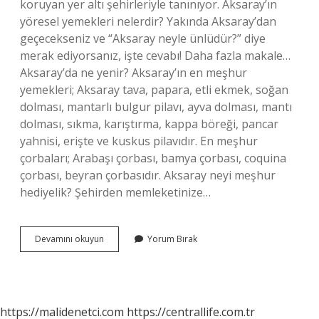
koruyan yer altı şehirleriyle tanınıyor. Aksaray’ın
yöresel yemekleri nelerdir? Yakında Aksaray’dan
geçecekseniz ve “Aksaray neyle ünlüdür?” diye
merak ediyorsanız, işte cevabı! Daha fazla makale…
Aksaray’da ne yenir? Aksaray’ın en meşhur
yemekleri; Aksaray tava, papara, etli ekmek, soğan
dolması, mantarlı bulgur pilavı, ayva dolması, mantı
dolması, sıkma, karıştırma, kappa böreği, pancar
yahnisi, erişte ve kuskus pilavıdır. En meşhur
çorbaları; Arabaşı çorbası, bamya çorbası, coquina
çorbası, beyran çorbasıdır. Aksaray neyi meşhur
hediyelik? Şehirden memleketinize…
Aksaray
Devamını okuyun
Yorum Bırak
Hangi
Tatlısı
Meshur
https://malidenetci.com
https://centrallife.com.tr