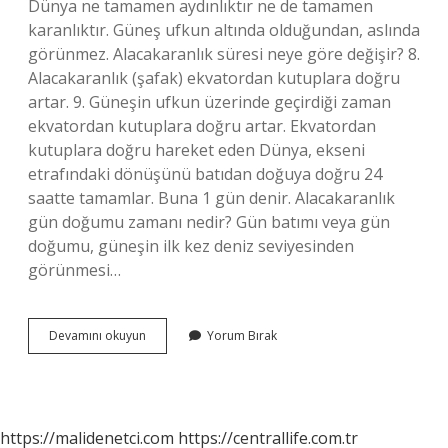
Dünya ne tamamen aydınlıktır ne de tamamen
karanlıktır. Güneş ufkun altında olduğundan, aslında
görünmez. Alacakaranlık süresi neye göre değişir? 8.
Alacakaranlık (şafak) ekvatordan kutuplara doğru
artar. 9. Güneşin ufkun üzerinde geçirdiği zaman
ekvatordan kutuplara doğru artar. Ekvatordan
kutuplara doğru hareket eden Dünya, ekseni
etrafındaki dönüşünü batıdan doğuya doğru 24
saatte tamamlar. Buna 1 gün denir. Alacakaranlık
gün doğumu zamanı nedir? Gün batımı veya gün
doğumu, güneşin ilk kez deniz seviyesinden
görünmesi…
Alacakaranlık
Devamını okuyun
Yorum Bırak
Ne
Zaman
Olur
https://malidenetci.com
https://centrallife.com.tr