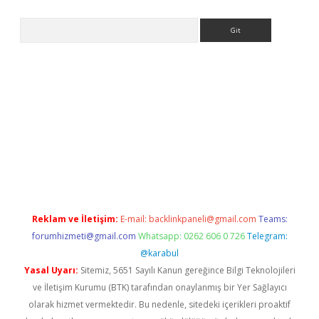
Arama
 giriş
https://www.betexper.xyz/
elexbetgiris.org
Reklam ve İletişim:
E-mail:
backlinkpaneli@gmail.com
Teams:
forumhizmeti@gmail.com
Whatsapp: 0262 606 0 726
Telegram:
@karabul
Yasal Uyarı:
Sitemiz, 5651 Sayılı Kanun gereğince Bilgi Teknolojileri
ve İletişim Kurumu (BTK) tarafından onaylanmış bir Yer Sağlayıcı
olarak hizmet vermektedir. Bu nedenle, sitedeki içerikleri proaktif