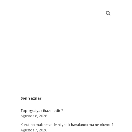
Sidebar
Son Yazılar
hiltonbet güncel giriş
h
Topografya cihazı nedir ?
Ağustos 8, 2026
Kurutma makinesinde hijyenik havalandırma ne oluyor ?
Ağustos 7, 2026