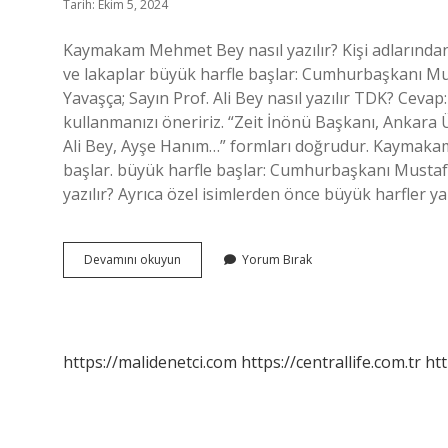
Tarih: Ekim 5, 2024
Kaymakam Mehmet Bey nasıl yazılır? Kişi adlarından
ve lakaplar büyük harfle başlar: Cumhurbaşkanı Mu
Yavaşça; Sayın Prof. Ali Bey nasıl yazılır TDK? Cevap
kullanmanızı öneririz. “Zeit İnönü Başkanı, Ankara 
Ali Bey, Ayşe Hanım…” formları doğrudur. Kaymakam 
başlar. büyük harfle başlar: Cumhurbaşkanı Mustafa
yazılır? Ayrıca özel isimlerden önce büyük harfler y
Kaymakam
Devamını okuyun
Yorum Bırak
Ali
Bey
Nasıl
Yazılır
https://malidenetci.com
https://centrallife.com.tr
htt