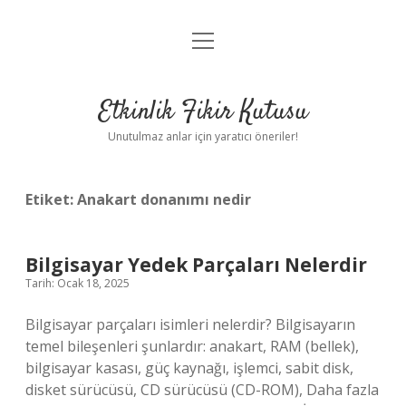
menüyü
Anasayfa
aç
Gizlilik Politikası
Etkinlik Fikir Kutusu
Yasal Uyarı
Unutulmaz anlar için yaratıcı öneriler!
Hakkımızda
Etiket:
Anakart donanımı nedir
Bilgisayar Yedek Parçaları Nelerdir
Tarih: Ocak 18, 2025
Bilgisayar parçaları isimleri nelerdir? Bilgisayarın
temel bileşenleri şunlardır: anakart, RAM (bellek),
bilgisayar kasası, güç kaynağı, işlemci, sabit disk,
disket sürücüsü, CD sürücüsü (CD-ROM), Daha fazla