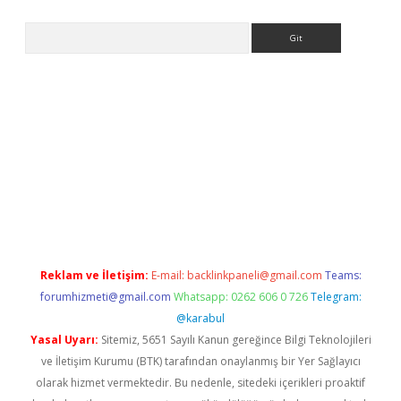
Arama
 giriş
https://www.betexper.xyz/
elexbetgiris.org
Reklam ve İletişim:
E-mail:
backlinkpaneli@gmail.com
Teams:
forumhizmeti@gmail.com
Whatsapp: 0262 606 0 726
Telegram:
@karabul
Yasal Uyarı:
Sitemiz, 5651 Sayılı Kanun gereğince Bilgi Teknolojileri
ve İletişim Kurumu (BTK) tarafından onaylanmış bir Yer Sağlayıcı
olarak hizmet vermektedir. Bu nedenle, sitedeki içerikleri proaktif