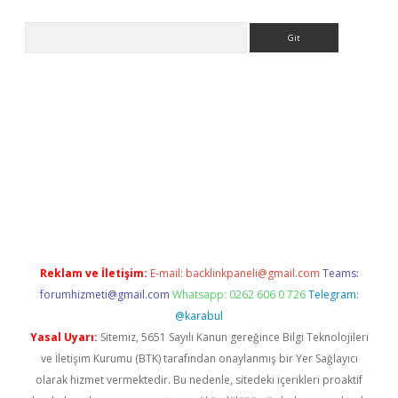
Arama
 giriş
https://www.betexper.xyz/
elexbetgiris.org
Reklam ve İletişim:
E-mail:
backlinkpaneli@gmail.com
Teams:
forumhizmeti@gmail.com
Whatsapp: 0262 606 0 726
Telegram:
@karabul
Yasal Uyarı:
Sitemiz, 5651 Sayılı Kanun gereğince Bilgi Teknolojileri
ve İletişim Kurumu (BTK) tarafından onaylanmış bir Yer Sağlayıcı
olarak hizmet vermektedir. Bu nedenle, sitedeki içerikleri proaktif