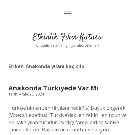
menüyü
Anasayfa
aç
Gizlilik Politikası
Etkinlik Fikir Kutusu
Yasal Uyarı
Unutulmaz anlar için yaratıcı öneriler!
Hakkımızda
Etiket:
Anakonda yılanı kaç kilo
Anakonda Türkiyede Var Mı
Tarih: Aralık 25, 2024
Türkiye’nin en zehirli yılanı nedir? 5) Büyük Engerek
(Vipera Lebetina), Türkiye’deki en zehirli, en uzun ve
en kalın yılan türüdür. Isırdığı fareyi birkaç saniye
içinde öldürür. Başının ucu künttür ve boynu