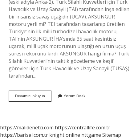
(eski adıyla Anka-2), Türk Silahlı Kuvvetleri için Türk
Havacılık ve Uzay Sanayii (TAI) tarafından inşa edilen
bir insansız savaş uçağıdır (UCAV). AKSUNGUR
motoru yerli mi? TEI tarafından tasarlanıp üretilen
Türkiye’nin ilk milli turbodizel havacılık motoru,
TAI’nin AKSUNGUR İHA’sında 35 saat kesintisiz
uçarak, milli uçak motorunun ulaştığı en uzun uçuş
süresi rekorunu kırdı. AKSUNGUR hangi firma? Türk
Silahlı Kuvvetleri’nin taktik gözetleme ve keşif
görevleri için Türk Havacılık ve Uzay Sanayii (TUSAŞ)
tarafından…
Aksungur
Devamını okuyun
Yorum Bırak
Kim
Yaptı
https://malidenetci.com
https://centrallife.com.tr
https://barisal.com.tr
knight online
nttgame
Sitemap