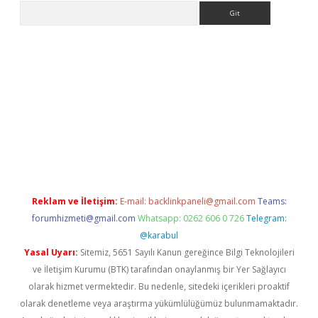
Arama
 giriş
https://www.betexper.xyz/
elexbetgiris.org
Reklam ve İletişim:
E-mail:
backlinkpaneli@gmail.com
Teams:
forumhizmeti@gmail.com
Whatsapp: 0262 606 0 726
Telegram:
@karabul
Yasal Uyarı:
Sitemiz, 5651 Sayılı Kanun gereğince Bilgi Teknolojileri
ve İletişim Kurumu (BTK) tarafından onaylanmış bir Yer Sağlayıcı
olarak hizmet vermektedir. Bu nedenle, sitedeki içerikleri proaktif
olarak denetleme veya araştırma yükümlülüğümüz bulunmamaktadır.