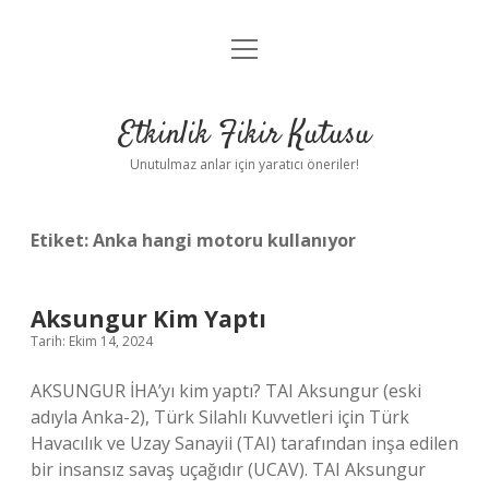
menüyü
Anasayfa
aç
Gizlilik Politikası
Etkinlik Fikir Kutusu
Yasal Uyarı
Unutulmaz anlar için yaratıcı öneriler!
Hakkımızda
Etiket:
Anka hangi motoru kullanıyor
Aksungur Kim Yaptı
Tarih: Ekim 14, 2024
AKSUNGUR İHA’yı kim yaptı? TAI Aksungur (eski
adıyla Anka-2), Türk Silahlı Kuvvetleri için Türk
Havacılık ve Uzay Sanayii (TAI) tarafından inşa edilen
bir insansız savaş uçağıdır (UCAV). TAI Aksungur