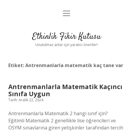
menüyü
Anasayfa
aç
Gizlilik Politikası
Etkinlik Fikir Kutusu
Yasal Uyarı
Unutulmaz anlar için yaratıcı öneriler!
Hakkımızda
Etiket:
Antrenmanlarla matematik kaç tane var
Antrenmanlarla Matematik Kaçıncı
Sınıfa Uygun
Tarih: Aralık 22, 2024
Antrenmanlarla Matematik 2 hangi sınıf için?
Eğitimli Matematik 2 genellikle lise öğrencileri ve
ÖSYM sınavlarına giren yetişkinler tarafından tercih