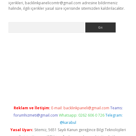
içerikleri,
backlinkpanelicomtr@gmail.com
adresine bildirmeniz
halinde, ilgili içerikler yasal süre içerisinde sitemizden kaldırılacaktır.
Arama
 giriş
https://www.betexper.xyz/
elexbetgiris.org
Reklam ve İletişim:
E-mail:
backlinkpaneli@gmail.com
Teams:
forumhizmeti@gmail.com
Whatsapp: 0262 606 0 726
Telegram:
@karabul
Yasal Uyarı:
Sitemiz, 5651 Sayılı Kanun gereğince Bilgi Teknolojileri