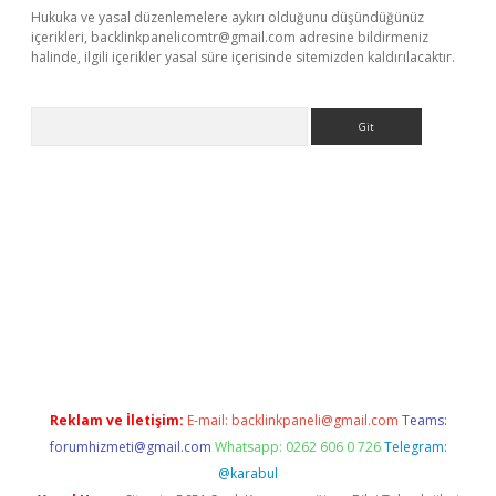
Hukuka ve yasal düzenlemelere aykırı olduğunu düşündüğünüz
içerikleri,
backlinkpanelicomtr@gmail.com
adresine bildirmeniz
halinde, ilgili içerikler yasal süre içerisinde sitemizden kaldırılacaktır.
Arama
 giriş
https://www.betexper.xyz/
elexbetgiris.org
Reklam ve İletişim:
E-mail:
backlinkpaneli@gmail.com
Teams:
forumhizmeti@gmail.com
Whatsapp: 0262 606 0 726
Telegram:
@karabul