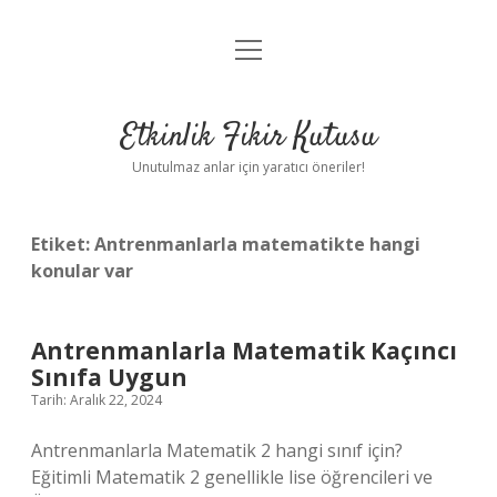
menüyü
Anasayfa
aç
Gizlilik Politikası
Etkinlik Fikir Kutusu
Yasal Uyarı
Unutulmaz anlar için yaratıcı öneriler!
Hakkımızda
Etiket:
Antrenmanlarla matematikte hangi
konular var
Antrenmanlarla Matematik Kaçıncı
Sınıfa Uygun
Tarih: Aralık 22, 2024
Antrenmanlarla Matematik 2 hangi sınıf için?
Eğitimli Matematik 2 genellikle lise öğrencileri ve