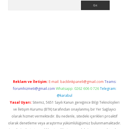
Arama
giriş
https://www.betexper.xyz/
elexbetgiris.org
Reklam ve İletişim:
E-mail:
backlinkpaneli@gmail.com
Teams:
forumhizmeti@gmail.com
Whatsapp: 0262 606 0 726
Telegram:
@karabul
Yasal Uyarı:
Sitemiz, 5651 Sayılı Kanun gereğince Bilgi Teknolojileri
ve İletişim Kurumu (BTK) tarafından onaylanmış bir Yer Sağlayıcı
olarak hizmet vermektedir. Bu nedenle, sitedeki içerikleri proaktif
olarak denetleme veya araştırma yükümlülüğümüz bulunmamaktadır.