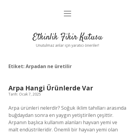
menüyü
Anasayfa
aç
Gizlilik Politikası
Etkinlik Fikir Kutusu
Yasal Uyarı
Unutulmaz anlar için yaratıcı öneriler!
Hakkımızda
Etiket:
Arpadan ne üretilir
Arpa Hangi Ürünlerde Var
Tarih: Ocak 7, 2025
Arpa ürünleri nelerdir? Soğuk iklim tahılları arasında
buğdaydan sonra en yaygın yetiştirilen çeşittir.
Arpanın başlıca kullanım alanları hayvan yemi ve
malt endüstrileridir. Önemli bir hayvan yemi olan