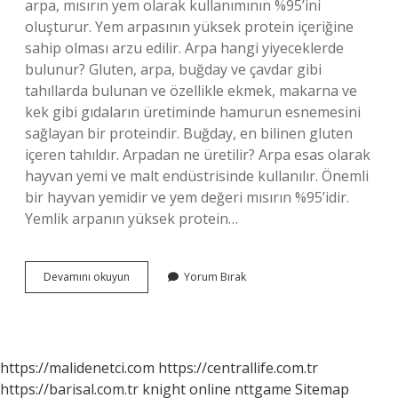
arpa, mısırın yem olarak kullanımının %95’ini
oluşturur. Yem arpasının yüksek protein içeriğine
sahip olması arzu edilir. Arpa hangi yiyeceklerde
bulunur? Gluten, arpa, buğday ve çavdar gibi
tahıllarda bulunan ve özellikle ekmek, makarna ve
kek gibi gıdaların üretiminde hamurun esnemesini
sağlayan bir proteindir. Buğday, en bilinen gluten
içeren tahıldır. Arpadan ne üretilir? Arpa esas olarak
hayvan yemi ve malt endüstrisinde kullanılır. Önemli
bir hayvan yemidir ve yem değeri mısırın %95’idir.
Yemlik arpanın yüksek protein…
Arpa
Devamını okuyun
Yorum Bırak
Hangi
Ürünlerde
Var
https://malidenetci.com
https://centrallife.com.tr
https://barisal.com.tr
knight online
nttgame
Sitemap