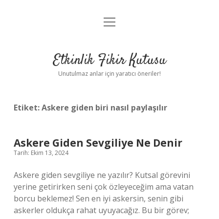
menüyü
Anasayfa
aç
Gizlilik Politikası
Etkinlik Fikir Kutusu
Yasal Uyarı
Unutulmaz anlar için yaratıcı öneriler!
Hakkımızda
Etiket:
Askere giden biri nasıl paylaşılır
Askere Giden Sevgiliye Ne Denir
Tarih: Ekim 13, 2024
Askere giden sevgiliye ne yazılır? Kutsal görevini
yerine getirirken seni çok özleyeceğim ama vatan
borcu beklemez! Sen en iyi askersin, senin gibi
askerler oldukça rahat uyuyacağız. Bu bir görev;