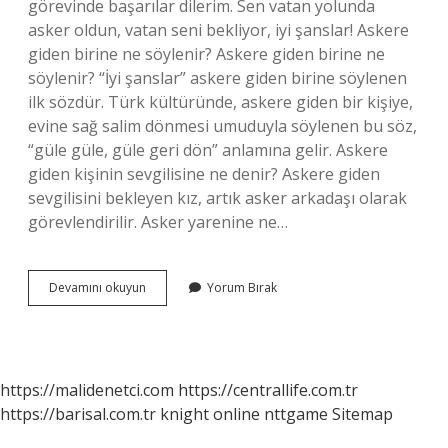
görevinde başarılar dilerim. Sen vatan yolunda
asker oldun, vatan seni bekliyor, iyi şanslar! Askere
giden birine ne söylenir? Askere giden birine ne
söylenir? “İyi şanslar” askere giden birine söylenen
ilk sözdür. Türk kültüründe, askere giden bir kişiye,
evine sağ salim dönmesi umuduyla söylenen bu söz,
“güle güle, güle geri dön” anlamına gelir. Askere
giden kişinin sevgilisine ne denir? Askere giden
sevgilisini bekleyen kız, artık asker arkadaşı olarak
görevlendirilir. Asker yarenine ne…
Askere
Devamını okuyun
Yorum Bırak
Giden
Sevgiliye
Ne
Denir
https://malidenetci.com
https://centrallife.com.tr
https://barisal.com.tr
knight online
nttgame
Sitemap