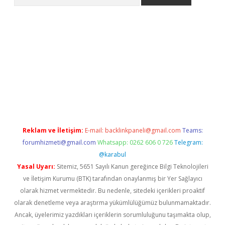
giriş
https://www.betexper.xyz/
elexbetgiris.org
Reklam ve İletişim:
E-mail:
backlinkpaneli@gmail.com
Teams:
forumhizmeti@gmail.com
Whatsapp: 0262 606 0 726
Telegram:
@karabul
Yasal Uyarı:
Sitemiz, 5651 Sayılı Kanun gereğince Bilgi Teknolojileri
ve İletişim Kurumu (BTK) tarafından onaylanmış bir Yer Sağlayıcı
olarak hizmet vermektedir. Bu nedenle, sitedeki içerikleri proaktif
olarak denetleme veya araştırma yükümlülüğümüz bulunmamaktadır.
Ancak, üyelerimiz yazdıkları içeriklerin sorumluluğunu taşımakta olup,