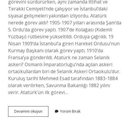
görevini sürdürürken, aynı zamanda İttihat ve
Terakki Cemiyeti’nde çalışıyor ve İstanbul’daki
siyasal gelişmeleri yakından izliyordu. Atatürk
nerede görev aldı? 1905-1907 yılları arasında Şam’da
5. Ordu’da görev yaptı. 1907’de Kolağası (Kıdemli
Yüzbaşı) rütbesine yükseltildi. Orduya çağrıldı. 19
Nisan 1909’da İstanbul’a giren Hareket Ordusu’nun
Kurmay Başkanı olarak görev yaptı. 1910’da
Fransa’ya gönderildi. Atatürk ne zaman Selanik
askeri? Osmanlı İmparatorluğu’nda açılan askeri
ortaokullardan biri de Selanik Askeri Ortaokulu’dur.
Kuruluş tarihi Mehmed Esad tarafından 1883-1884
olarak verilirken, Savunma Bakanlığı 1882 yılını
verir. Atatürk’ün ilk görevi…
Atatürk
Devamını okuyun
Yorum Bırak
Selanik
Te
Görev