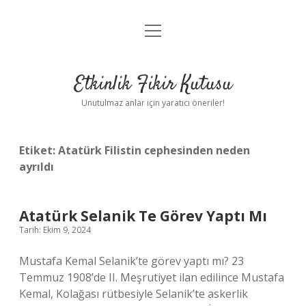
menüyü
Anasayfa
aç
Gizlilik Politikası
Etkinlik Fikir Kutusu
Yasal Uyarı
Unutulmaz anlar için yaratıcı öneriler!
Hakkımızda
Etiket:
Atatürk Filistin cephesinden neden
ayrıldı
Atatürk Selanik Te Görev Yaptı Mı
Tarih: Ekim 9, 2024
Mustafa Kemal Selanik’te görev yaptı mı? 23
Temmuz 1908’de II. Meşrutiyet ilan edilince Mustafa
Kemal, Kolağası rütbesiyle Selanik’te askerlik