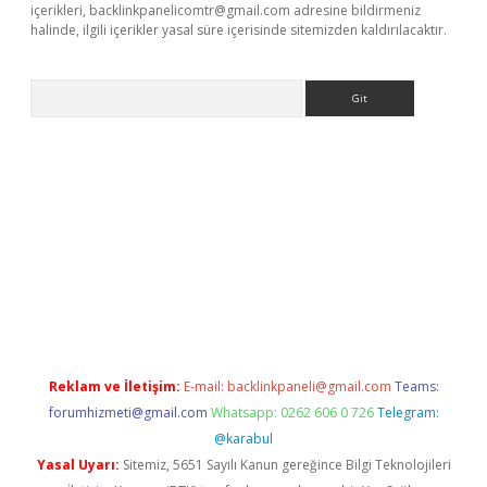
içerikleri,
backlinkpanelicomtr@gmail.com
adresine bildirmeniz
halinde, ilgili içerikler yasal süre içerisinde sitemizden kaldırılacaktır.
Arama
 giriş
https://www.betexper.xyz/
elexbetgiris.org
Reklam ve İletişim:
E-mail:
backlinkpaneli@gmail.com
Teams:
forumhizmeti@gmail.com
Whatsapp: 0262 606 0 726
Telegram:
@karabul
Yasal Uyarı:
Sitemiz, 5651 Sayılı Kanun gereğince Bilgi Teknolojileri