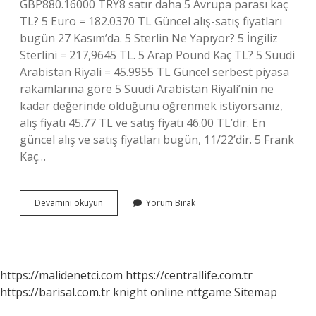
GBP880.16000 TRY8 satır daha 5 Avrupa parası kaç
TL? 5 Euro = 182.0370 TL Güncel alış-satış fiyatları
bugün 27 Kasım’da. 5 Sterlin Ne Yapıyor? 5 İngiliz
Sterlini = 217,9645 TL. 5 Arap Pound Kaç TL? 5 Suudi
Arabistan Riyali = 45.9955 TL Güncel serbest piyasa
rakamlarına göre 5 Suudi Arabistan Riyali’nin ne
kadar değerinde olduğunu öğrenmek istiyorsanız,
alış fiyatı 45.77 TL ve satış fiyatı 46.00 TL’dir. En
güncel alış ve satış fiyatları bugün, 11/22’dir. 5 Frank
Kaç…
5
Devamını okuyun
Yorum Bırak
Ingiliz
Parası
Ne
Kadar
https://malidenetci.com
https://centrallife.com.tr
https://barisal.com.tr
knight online
nttgame
Sitemap