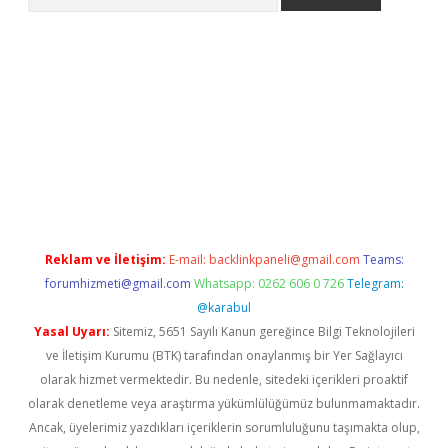
 giriş
https://www.betexper.xyz/
elexbetgiris.org
Reklam ve İletişim:
E-mail:
backlinkpaneli@gmail.com
Teams:
forumhizmeti@gmail.com
Whatsapp: 0262 606 0 726
Telegram:
@karabul
Yasal Uyarı:
Sitemiz, 5651 Sayılı Kanun gereğince Bilgi Teknolojileri
ve İletişim Kurumu (BTK) tarafından onaylanmış bir Yer Sağlayıcı
olarak hizmet vermektedir. Bu nedenle, sitedeki içerikleri proaktif
olarak denetleme veya araştırma yükümlülüğümüz bulunmamaktadır.
Ancak, üyelerimiz yazdıkları içeriklerin sorumluluğunu taşımakta olup,