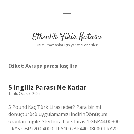
menüyü
Anasayfa
aç
Gizlilik Politikası
Etkinlik Fikir Kutusu
Yasal Uyarı
Unutulmaz anlar için yaratıcı öneriler!
Hakkımızda
Etiket:
Avrupa parası kaç lira
5 Ingiliz Parası Ne Kadar
Tarih: Ocak 7, 2025
5 Pound Kaç Türk Lirası eder? Para birimi
dönüştürücü uygulamamızı indirinDönüşüm
oranları İngiliz Sterlini / Türk Lirası1 GBP44.00800
TRY5 GBP220.04000 TRY10 GBP440.08000 TRY20