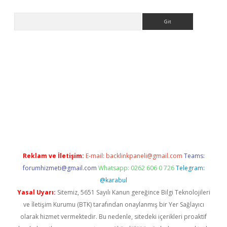
Arama
 giriş
https://www.betexper.xyz/
elexbetgiris.org
Reklam ve İletişim:
E-mail:
backlinkpaneli@gmail.com
Teams:
forumhizmeti@gmail.com
Whatsapp: 0262 606 0 726
Telegram:
@karabul
Yasal Uyarı:
Sitemiz, 5651 Sayılı Kanun gereğince Bilgi Teknolojileri
ve İletişim Kurumu (BTK) tarafından onaylanmış bir Yer Sağlayıcı
olarak hizmet vermektedir. Bu nedenle, sitedeki içerikleri proaktif