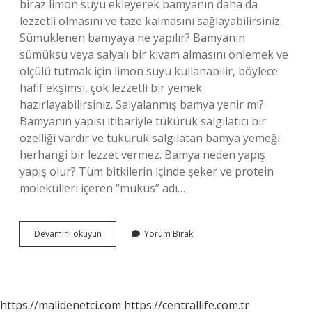
biraz limon suyu ekleyerek bamyanın daha da
lezzetli olmasını ve taze kalmasını sağlayabilirsiniz.
Sümüklenen bamyaya ne yapılır? Bamyanın
sümüksü veya salyalı bir kıvam almasını önlemek ve
ölçülü tutmak için limon suyu kullanabilir, böylece
hafif ekşimsi, çok lezzetli bir yemek
hazırlayabilirsiniz. Salyalanmış bamya yenir mi?
Bamyanın yapısı itibariyle tükürük salgılatıcı bir
özelliği vardır ve tükürük salgılatan bamya yemeği
herhangi bir lezzet vermez. Bamya neden yapış
yapış olur? Tüm bitkilerin içinde şeker ve protein
molekülleri içeren “mukus” adı…
Bamya
Devamını okuyun
Yorum Bırak
Yemeği
Neden
Salyalanır
https://malidenetci.com
https://centrallife.com.tr