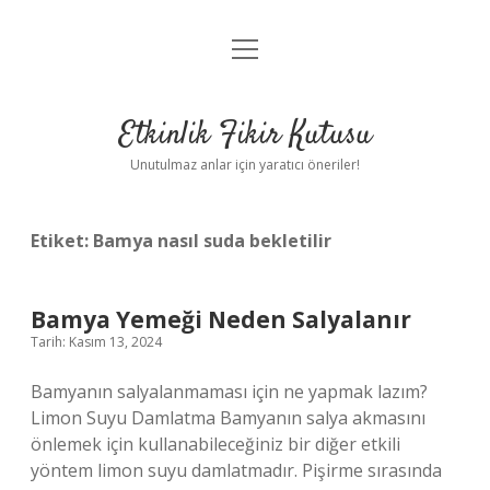
menüyü
Anasayfa
aç
Gizlilik Politikası
Etkinlik Fikir Kutusu
Yasal Uyarı
Unutulmaz anlar için yaratıcı öneriler!
Hakkımızda
Etiket:
Bamya nasıl suda bekletilir
Bamya Yemeği Neden Salyalanır
Tarih: Kasım 13, 2024
Bamyanın salyalanmaması için ne yapmak lazım?
Limon Suyu Damlatma Bamyanın salya akmasını
önlemek için kullanabileceğiniz bir diğer etkili
yöntem limon suyu damlatmadır. Pişirme sırasında