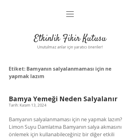
menüyü
Anasayfa
aç
Gizlilik Politikası
Etkinlik Fikir Kutusu
Yasal Uyarı
Unutulmaz anlar için yaratıcı öneriler!
Hakkımızda
Etiket:
Bamyanın salyalanmaması için ne
yapmak lazım
Bamya Yemeği Neden Salyalanır
Tarih: Kasım 13, 2024
Bamyanın salyalanmaması için ne yapmak lazım?
Limon Suyu Damlatma Bamyanın salya akmasını
önlemek için kullanabileceğiniz bir diğer etkili