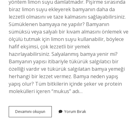
yöntem limon suyu damlatmadır. Pişirme sırasında
biraz limon suyu ekleyerek bamyanın daha da
lezzetli olmasını ve taze kalmasını sağlayabilirsiniz.
Sümüklenen bamyaya ne yapılır? Bamyanın
sümüksü veya salyalı bir kıvam almasını önlemek ve
ölçülü tutmak için limon suyu kullanabilir, böylece
hafif ekşimsi, çok lezzetli bir yemek
hazırlayabilirsiniz. Salyalanmış bamya yenir mi?
Bamyanın yapısı itibariyle tükürük salgılatıcı bir
özelliği vardır ve tükürük salgılatan bamya yemeği
herhangi bir lezzet vermez. Bamya neden yapış
yapış olur? Tüm bitkilerin içinde şeker ve protein
molekülleri içeren “mukus” adı…
Bamya
Devamını okuyun
Yorum Bırak
Yemeği
Neden
Salyalanır