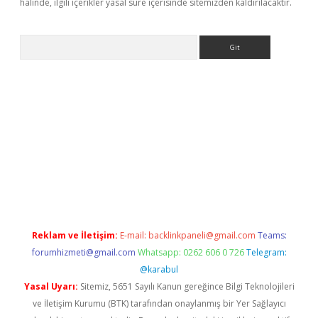
halinde, ilgili içerikler yasal süre içerisinde sitemizden kaldırılacaktır.
Arama
 giriş
https://www.betexper.xyz/
elexbetgiris.org
Reklam ve İletişim:
E-mail:
backlinkpaneli@gmail.com
Teams:
forumhizmeti@gmail.com
Whatsapp: 0262 606 0 726
Telegram:
@karabul
Yasal Uyarı:
Sitemiz, 5651 Sayılı Kanun gereğince Bilgi Teknolojileri
ve İletişim Kurumu (BTK) tarafından onaylanmış bir Yer Sağlayıcı