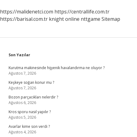
Ne
Zaman
https://malidenetci.com
https://centrallife.com.tr
Belirsize
https://barisal.com.tr
knight online
nttgame
Sitemap
Döner
Sidebar
Son Yazılar
Kurutma makinesinde hijyenik havalandırma ne oluyor ?
Ağustos 7, 2026
Keşkeye soğan konur mu ?
Ağustos 7, 2026
Bozon parçacıkları nelerdir ?
Ağustos 6, 2026
Kros sporu nasıl yapılır ?
Ağustos 5, 2026
Avarlar kime son verdi ?
Ağustos 4, 2026