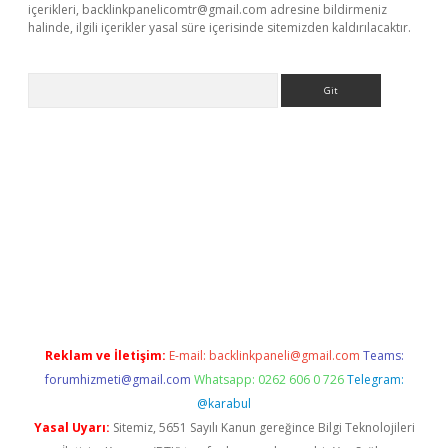
içerikleri,
backlinkpanelicomtr@gmail.com
adresine bildirmeniz
halinde, ilgili içerikler yasal süre içerisinde sitemizden kaldırılacaktır.
Arama
 giriş
https://www.betexper.xyz/
elexbetgiris.org
Reklam ve İletişim:
E-mail:
backlinkpaneli@gmail.com
Teams:
forumhizmeti@gmail.com
Whatsapp: 0262 606 0 726
Telegram:
@karabul
Yasal Uyarı:
Sitemiz, 5651 Sayılı Kanun gereğince Bilgi Teknolojileri