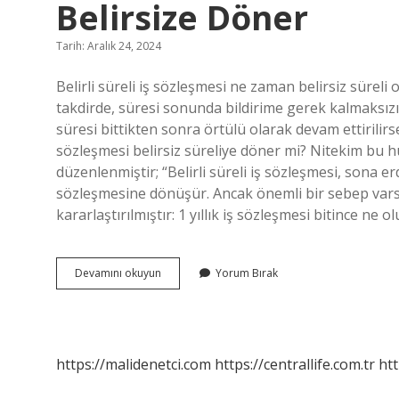
Belirsize Döner
Tarih: Aralık 24, 2024
Belirli süreli iş sözleşmesi ne zaman belirsiz süreli o
takdirde, süresi sonunda bildirime gerek kalmaksızın
süresi bittikten sonra örtülü olarak devam ettirilirse
sözleşmesi belirsiz süreliye döner mi? Nitekim bu 
düzenlenmiştir; “Belirli süreli iş sözleşmesi, sona er
sözleşmesine dönüşür. Ancak önemli bir sebep varsa, 
kararlaştırılmıştır: 1 yıllık iş sözleşmesi bitince ne
Belirli
Devamını okuyun
Yorum Bırak
Süreli
Iş
Sözleşmesi
Ne
Zaman
https://malidenetci.com
https://centrallife.com.tr
htt
Belirsize
Döner