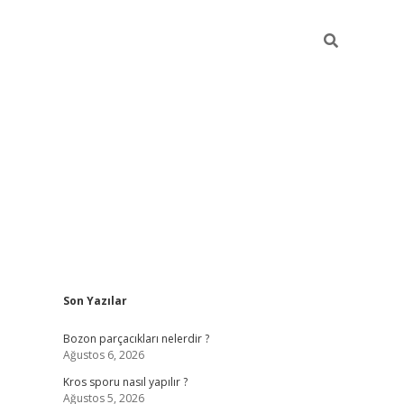
Sidebar
Son Yazılar
hiltonbet güncel giriş
htt
Bozon parçacıkları nelerdir ?
Ağustos 6, 2026
Kros sporu nasıl yapılır ?
Ağustos 5, 2026