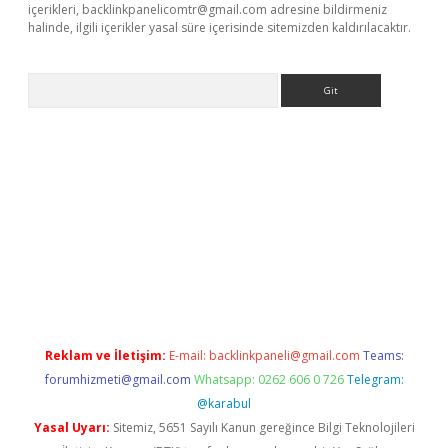
içerikleri,
backlinkpanelicomtr@gmail.com
adresine bildirmeniz
halinde, ilgili içerikler yasal süre içerisinde sitemizden kaldırılacaktır.
Arama
giriş
https://www.betexper.xyz/
elexbetgiris.org
Reklam ve İletişim:
E-mail:
backlinkpaneli@gmail.com
Teams:
forumhizmeti@gmail.com
Whatsapp: 0262 606 0 726
Telegram:
@karabul
Yasal Uyarı:
Sitemiz, 5651 Sayılı Kanun gereğince Bilgi Teknolojileri