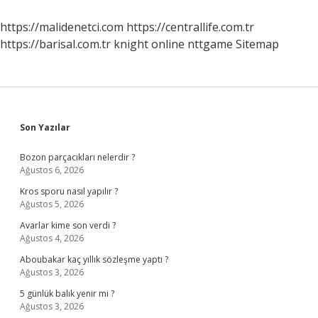
Ne
Zaman
https://malidenetci.com
https://centrallife.com.tr
Belirsize
https://barisal.com.tr
knight online
nttgame
Sitemap
Döner
Sidebar
Son Yazılar
Bozon parçacıkları nelerdir ?
Ağustos 6, 2026
Kros sporu nasıl yapılır ?
Ağustos 5, 2026
Avarlar kime son verdi ?
Ağustos 4, 2026
Aboubakar kaç yıllık sözleşme yaptı ?
Ağustos 3, 2026
5 günlük balık yenir mi ?
Ağustos 3, 2026