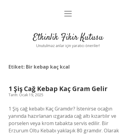
menüyü
Anasayfa
aç
Gizlilik Politikası
Etkinlik Fikir Kutusu
Yasal Uyarı
Unutulmaz anlar için yaratıcı öneriler!
Hakkımızda
Etiket:
Bir kebap kaç kcal
1 Şiş Cağ Kebap Kaç Gram Gelir
Tarih: Ocak 19, 2025
1 Şiş cağ kebabı Kaç Gramdır? İstenirse ocağın
yanında hazırlanan ızgarada cağ altı kızartılır ve
porselen veya krom tabakta servis edilir. Bir
Erzurum Oltu Kebabı yaklaşık 80 gramdır. Olarak