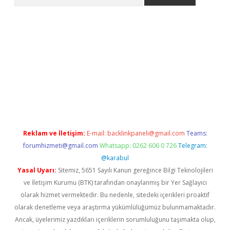
l giriş
https://www.betexper.xyz/
elexbetgiris.org
Reklam ve İletişim:
E-mail:
backlinkpaneli@gmail.com
Teams:
forumhizmeti@gmail.com
Whatsapp: 0262 606 0 726
Telegram:
@karabul
Yasal Uyarı:
Sitemiz, 5651 Sayılı Kanun gereğince Bilgi Teknolojileri
ve İletişim Kurumu (BTK) tarafından onaylanmış bir Yer Sağlayıcı
olarak hizmet vermektedir. Bu nedenle, sitedeki içerikleri proaktif
olarak denetleme veya araştırma yükümlülüğümüz bulunmamaktadır.
Ancak, üyelerimiz yazdıkları içeriklerin sorumluluğunu taşımakta olup,