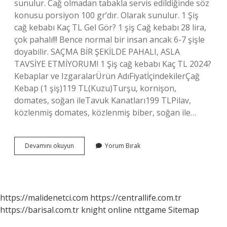
sunulur. Cağ olmadan tabakla servis edildiğinde söz
konusu porsiyon 100 gr’dır. Olarak sunulur. 1 Şiş
cağ kebabı Kaç TL Gel Gör? 1 şiş Cağ kebabı 28 lira,
çok pahalı!!! Bence normal bir insan ancak 6-7 şişle
doyabilir. SAÇMA BİR ŞEKİLDE PAHALI, ASLA
TAVSİYE ETMİYORUM! 1 Şiş cağ kebabı Kaç TL 2024?
Kebaplar ve IzgaralarÜrün AdıFiyatİçindekilerÇağ
Kebap (1 şiş)119 TL(Kuzu)Turşu, kornişon,
domates, soğan ileTavuk Kanatları199 TLPilav,
közlenmiş domates, közlenmiş biber, soğan ile…
1
Devamını okuyun
Yorum Bırak
Şiş
Cağ
Kebap
Kaç
Gram
https://malidenetci.com
https://centrallife.com.tr
Gelir
https://barisal.com.tr
knight online
nttgame
Sitemap