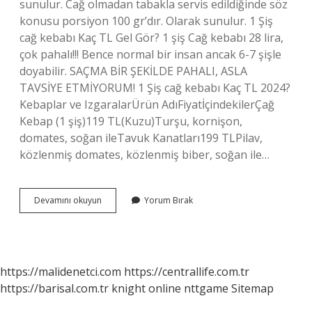
sunulur. Cağ olmadan tabakla servis edildiğinde söz
konusu porsiyon 100 gr’dır. Olarak sunulur. 1 Şiş
cağ kebabı Kaç TL Gel Gör? 1 şiş Cağ kebabı 28 lira,
çok pahalı!!! Bence normal bir insan ancak 6-7 şişle
doyabilir. SAÇMA BİR ŞEKİLDE PAHALI, ASLA
TAVSİYE ETMİYORUM! 1 Şiş cağ kebabı Kaç TL 2024?
Kebaplar ve IzgaralarÜrün AdıFiyatİçindekilerÇağ
Kebap (1 şiş)119 TL(Kuzu)Turşu, kornişon,
domates, soğan ileTavuk Kanatları199 TLPilav,
közlenmiş domates, közlenmiş biber, soğan ile…
1
Devamını okuyun
Yorum Bırak
Şiş
Cağ
Kebap
Kaç
Gram
https://malidenetci.com
https://centrallife.com.tr
Gelir
https://barisal.com.tr
knight online
nttgame
Sitemap