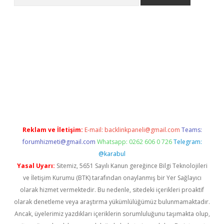
 giriş
https://www.betexper.xyz/
elexbetgiris.org
Reklam ve İletişim:
E-mail:
backlinkpaneli@gmail.com
Teams:
forumhizmeti@gmail.com
Whatsapp: 0262 606 0 726
Telegram:
@karabul
Yasal Uyarı:
Sitemiz, 5651 Sayılı Kanun gereğince Bilgi Teknolojileri
ve İletişim Kurumu (BTK) tarafından onaylanmış bir Yer Sağlayıcı
olarak hizmet vermektedir. Bu nedenle, sitedeki içerikleri proaktif
olarak denetleme veya araştırma yükümlülüğümüz bulunmamaktadır.
Ancak, üyelerimiz yazdıkları içeriklerin sorumluluğunu taşımakta olup,