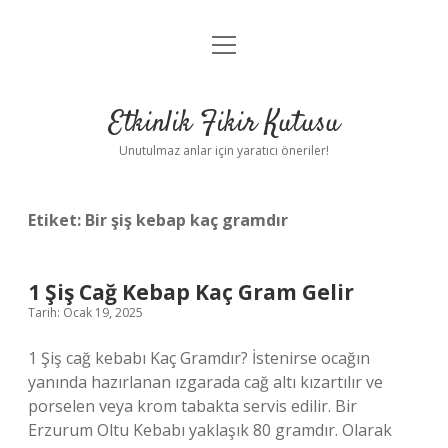
menüyü
Anasayfa
aç
Gizlilik Politikası
Etkinlik Fikir Kutusu
Yasal Uyarı
Unutulmaz anlar için yaratıcı öneriler!
Hakkımızda
Etiket:
Bir şiş kebap kaç gramdır
1 Şiş Cağ Kebap Kaç Gram Gelir
Tarih: Ocak 19, 2025
1 Şiş cağ kebabı Kaç Gramdır? İstenirse ocağın
yanında hazırlanan ızgarada cağ altı kızartılır ve
porselen veya krom tabakta servis edilir. Bir
Erzurum Oltu Kebabı yaklaşık 80 gramdır. Olarak