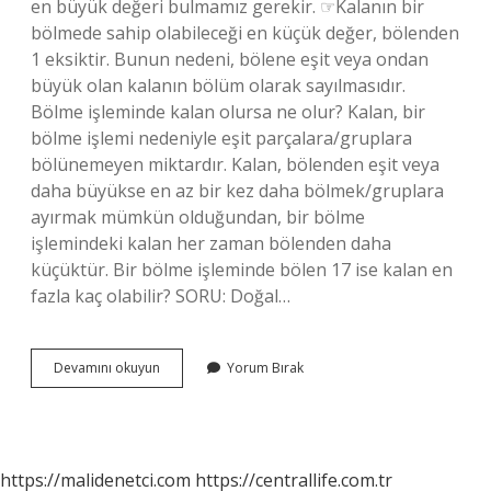
en büyük değeri bulmamız gerekir. ☞Kalanın bir
bölmede sahip olabileceği en küçük değer, bölenden
1 eksiktir. Bunun nedeni, bölene eşit veya ondan
büyük olan kalanın bölüm olarak sayılmasıdır.
Bölme işleminde kalan olursa ne olur? Kalan, bir
bölme işlemi nedeniyle eşit parçalara/gruplara
bölünemeyen miktardır. Kalan, bölenden eşit veya
daha büyükse en az bir kez daha bölmek/gruplara
ayırmak mümkün olduğundan, bir bölme
işlemindeki kalan her zaman bölenden daha
küçüktür. Bir bölme işleminde bölen 17 ise kalan en
fazla kaç olabilir? SORU: Doğal…
Bölme
Devamını okuyun
Yorum Bırak
Işlemi
Kalan
En
Fazla
Kaç
https://malidenetci.com
https://centrallife.com.tr
Olabilir