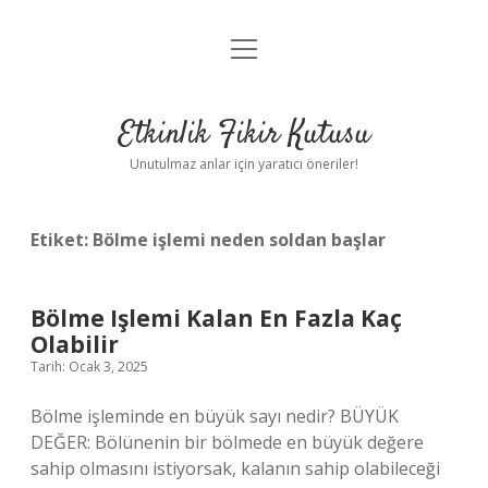
menüyü
Anasayfa
aç
Gizlilik Politikası
Etkinlik Fikir Kutusu
Yasal Uyarı
Unutulmaz anlar için yaratıcı öneriler!
Hakkımızda
Etiket:
Bölme işlemi neden soldan başlar
Bölme Işlemi Kalan En Fazla Kaç
Olabilir
Tarih: Ocak 3, 2025
Bölme işleminde en büyük sayı nedir? BÜYÜK
DEĞER: Bölünenin bir bölmede en büyük değere
sahip olmasını istiyorsak, kalanın sahip olabileceği