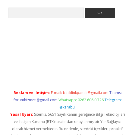
Arama
giriş
https://www.betexper.xyz/
elexbetgiris.org
Reklam ve İletişim:
E-mail:
backlinkpaneli@gmail.com
Teams:
forumhizmeti@gmail.com
Whatsapp: 0262 606 0 726
Telegram:
@karabul
Yasal Uyarı:
Sitemiz, 5651 Sayılı Kanun gereğince Bilgi Teknolojileri
ve İletişim Kurumu (BTK) tarafından onaylanmış bir Yer Sağlayıcı
olarak hizmet vermektedir. Bu nedenle, sitedeki içerikleri proaktif