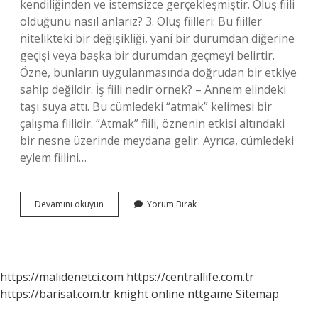
kendiliğinden ve istemsizce gerçekleşmiştir. Oluş fiili
olduğunu nasıl anlarız? 3. Oluş fiilleri: Bu fiiller
nitelikteki bir değişikliği, yani bir durumdan diğerine
geçişi veya başka bir durumdan geçmeyi belirtir.
Özne, bunların uygulanmasında doğrudan bir etkiye
sahip değildir. İş fiili nedir örnek? – Annem elindeki
taşı suya attı. Bu cümledeki “atmak” kelimesi bir
çalışma fiilidir. “Atmak” fiili, öznenin etkisi altındaki
bir nesne üzerinde meydana gelir. Ayrıca, cümledeki
eylem fiilini…
Oluş
Devamını okuyun
Yorum Bırak
Fiili
Ne
Anlama
Gelir
https://malidenetci.com
https://centrallife.com.tr
https://barisal.com.tr
knight online
nttgame
Sitemap