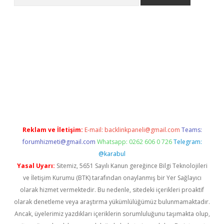
giriş
https://www.betexper.xyz/
elexbetgiris.org
Reklam ve İletişim:
E-mail:
backlinkpaneli@gmail.com
Teams:
forumhizmeti@gmail.com
Whatsapp: 0262 606 0 726
Telegram:
@karabul
Yasal Uyarı:
Sitemiz, 5651 Sayılı Kanun gereğince Bilgi Teknolojileri
ve İletişim Kurumu (BTK) tarafından onaylanmış bir Yer Sağlayıcı
olarak hizmet vermektedir. Bu nedenle, sitedeki içerikleri proaktif
olarak denetleme veya araştırma yükümlülüğümüz bulunmamaktadır.
Ancak, üyelerimiz yazdıkları içeriklerin sorumluluğunu taşımakta olup,