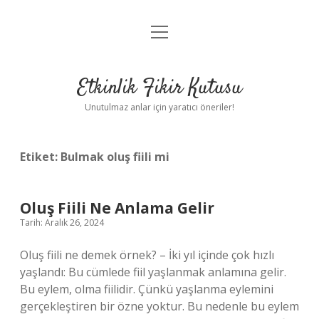
menüyü
Anasayfa
aç
Gizlilik Politikası
Etkinlik Fikir Kutusu
Yasal Uyarı
Unutulmaz anlar için yaratıcı öneriler!
Hakkımızda
Etiket:
Bulmak oluş fiili mi
Oluş Fiili Ne Anlama Gelir
Tarih: Aralık 26, 2024
Oluş fiili ne demek örnek? – İki yıl içinde çok hızlı
yaşlandı: Bu cümlede fiil yaşlanmak anlamına gelir.
Bu eylem, olma fiilidir. Çünkü yaşlanma eylemini
gerçekleştiren bir özne yoktur. Bu nedenle bu eylem