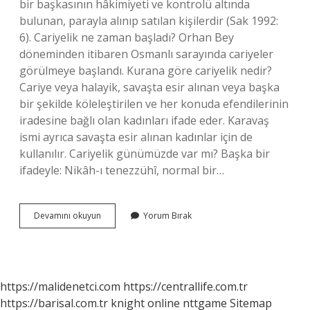
bir başkasının hâkimiyeti ve kontrolü altında
bulunan, parayla alınıp satılan kişilerdir (Sak 1992:
6). Cariyelik ne zaman başladı? Orhan Bey
döneminden itibaren Osmanlı sarayında cariyeler
görülmeye başlandı. Kurana göre cariyelik nedir?
Cariye veya halayik, savaşta esir alınan veya başka
bir şekilde köleleştirilen ve her konuda efendilerinin
iradesine bağlı olan kadınları ifade eder. Karavaş
ismi ayrıca savaşta esir alınan kadınlar için de
kullanılır. Cariyelik günümüzde var mı? Başka bir
ifadeyle: Nikâh-ı tenezzühî, normal bir…
Cariyelik
Devamını okuyun
Yorum Bırak
Nereden
Gelir
https://malidenetci.com
https://centrallife.com.tr
https://barisal.com.tr
knight online
nttgame
Sitemap