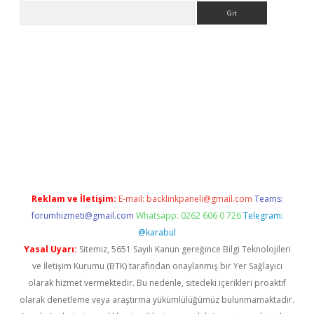
Arama
 giriş
https://www.betexper.xyz/
elexbetgiris.org
Reklam ve İletişim:
E-mail:
backlinkpaneli@gmail.com
Teams:
forumhizmeti@gmail.com
Whatsapp: 0262 606 0 726
Telegram:
@karabul
Yasal Uyarı:
Sitemiz, 5651 Sayılı Kanun gereğince Bilgi Teknolojileri
ve İletişim Kurumu (BTK) tarafından onaylanmış bir Yer Sağlayıcı
olarak hizmet vermektedir. Bu nedenle, sitedeki içerikleri proaktif
olarak denetleme veya araştırma yükümlülüğümüz bulunmamaktadır.