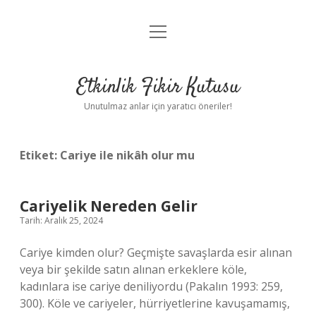
menüyü
Anasayfa
aç
Gizlilik Politikası
Etkinlik Fikir Kutusu
Yasal Uyarı
Unutulmaz anlar için yaratıcı öneriler!
Hakkımızda
Etiket:
Cariye ile nikâh olur mu
Cariyelik Nereden Gelir
Tarih: Aralık 25, 2024
Cariye kimden olur? Geçmişte savaşlarda esir alınan
veya bir şekilde satın alınan erkeklere köle,
kadınlara ise cariye deniliyordu (Pakalın 1993: 259,
300). Köle ve cariyeler, hürriyetlerine kavuşamamış,