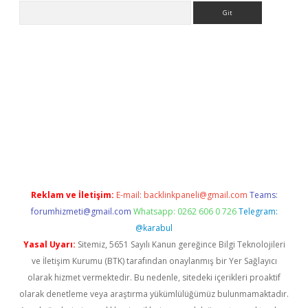
Arama
 giriş
https://www.betexper.xyz/
elexbetgiris.org
Reklam ve İletişim:
E-mail:
backlinkpaneli@gmail.com
Teams:
forumhizmeti@gmail.com
Whatsapp: 0262 606 0 726
Telegram:
@karabul
Yasal Uyarı:
Sitemiz, 5651 Sayılı Kanun gereğince Bilgi Teknolojileri
ve İletişim Kurumu (BTK) tarafından onaylanmış bir Yer Sağlayıcı
olarak hizmet vermektedir. Bu nedenle, sitedeki içerikleri proaktif
olarak denetleme veya araştırma yükümlülüğümüz bulunmamaktadır.