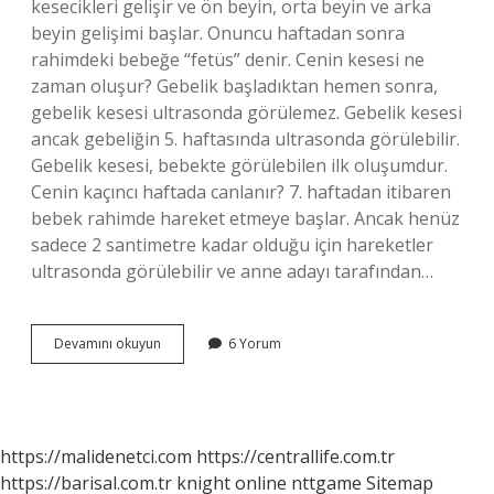
kesecikleri gelişir ve ön beyin, orta beyin ve arka
beyin gelişimi başlar. Onuncu haftadan sonra
rahimdeki bebeğe “fetüs” denir. Cenin kesesi ne
zaman oluşur? Gebelik başladıktan hemen sonra,
gebelik kesesi ultrasonda görülemez. Gebelik kesesi
ancak gebeliğin 5. haftasında ultrasonda görülebilir.
Gebelik kesesi, bebekte görülebilen ilk oluşumdur.
Cenin kaçıncı haftada canlanır? 7. haftadan itibaren
bebek rahimde hareket etmeye başlar. Ancak henüz
sadece 2 santimetre kadar olduğu için hareketler
ultrasonda görülebilir ve anne adayı tarafından…
Cenin
Devamını okuyun
6 Yorum
Ne
Zaman
Oluşur
https://malidenetci.com
https://centrallife.com.tr
https://barisal.com.tr
knight online
nttgame
Sitemap