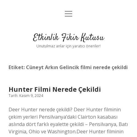
menüyü
Anasayfa
aç
Gizlilik Politikası
Etkinlik Fikir Kutusu
Yasal Uyarı
Unutulmaz anlar için yaratıcı öneriler!
Hakkımızda
Etiket:
Cüneyt Arkın Gelincik filmi nerede çekildi
Hunter Filmi Nerede Çekildi
Tarih: Kasım 9, 2024
Deer Hunter nerede çekildi? Deer Hunter filminin
çekim yerleri Pensilvanya’daki Clairton kasabası
aslında dört farklı eyalette çekildi – Pensilvanya, Batı
Virginia, Ohio ve Washington.Deer Hunter filminin