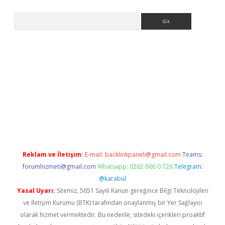
Arama
 giriş
https://www.betexper.xyz/
elexbetgiris.org
Reklam ve İletişim:
E-mail:
backlinkpaneli@gmail.com
Teams:
forumhizmeti@gmail.com
Whatsapp: 0262 606 0 726
Telegram:
@karabul
Yasal Uyarı:
Sitemiz, 5651 Sayılı Kanun gereğince Bilgi Teknolojileri
ve İletişim Kurumu (BTK) tarafından onaylanmış bir Yer Sağlayıcı
olarak hizmet vermektedir. Bu nedenle, sitedeki içerikleri proaktif