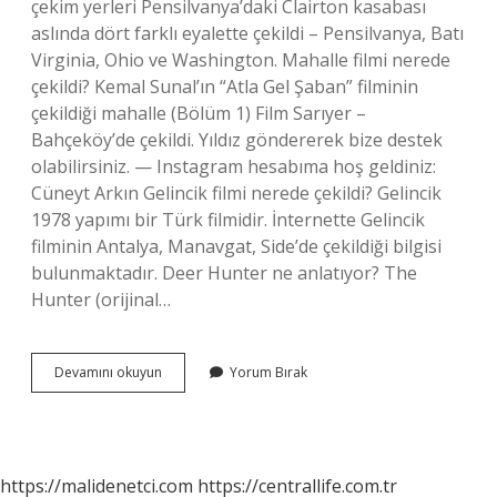
çekim yerleri Pensilvanya’daki Clairton kasabası
aslında dört farklı eyalette çekildi – Pensilvanya, Batı
Virginia, Ohio ve Washington. Mahalle filmi nerede
çekildi? Kemal Sunal’ın “Atla Gel Şaban” filminin
çekildiği mahalle (Bölüm 1) Film Sarıyer –
Bahçeköy’de çekildi. Yıldız göndererek bize destek
olabilirsiniz. — Instagram hesabıma hoş geldiniz:
Cüneyt Arkın Gelincik filmi nerede çekildi? Gelincik
1978 yapımı bir Türk filmidir. İnternette Gelincik
filminin Antalya, Manavgat, Side’de çekildiği bilgisi
bulunmaktadır. Deer Hunter ne anlatıyor? The
Hunter (orijinal…
Hunter
Devamını okuyun
Yorum Bırak
Filmi
Nerede
Çekildi
https://malidenetci.com
https://centrallife.com.tr