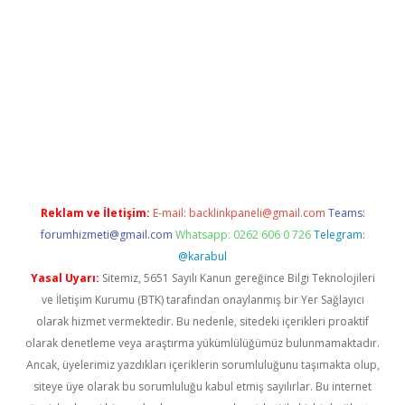
 giriş
https://www.betexper.xyz/
elexbetgiris.org
Reklam ve İletişim:
E-mail:
backlinkpaneli@gmail.com
Teams:
forumhizmeti@gmail.com
Whatsapp: 0262 606 0 726
Telegram:
@karabul
Yasal Uyarı:
Sitemiz, 5651 Sayılı Kanun gereğince Bilgi Teknolojileri
ve İletişim Kurumu (BTK) tarafından onaylanmış bir Yer Sağlayıcı
olarak hizmet vermektedir. Bu nedenle, sitedeki içerikleri proaktif
olarak denetleme veya araştırma yükümlülüğümüz bulunmamaktadır.
Ancak, üyelerimiz yazdıkları içeriklerin sorumluluğunu taşımakta olup,
siteye üye olarak bu sorumluluğu kabul etmiş sayılırlar. Bu internet