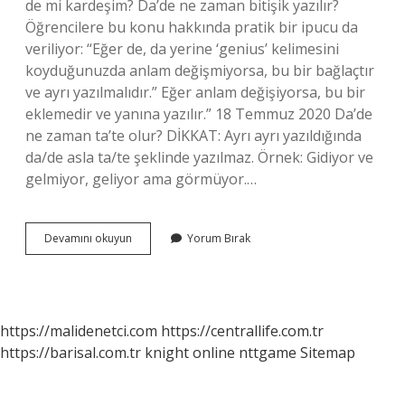
de mi kardeşim? Da’de ne zaman bitişik yazılır?
Öğrencilere bu konu hakkında pratik bir ipucu da
veriliyor: “Eğer de, da yerine ‘genius’ kelimesini
koyduğunuzda anlam değişmiyorsa, bu bir bağlaçtır
ve ayrı yazılmalıdır.” Eğer anlam değişiyorsa, bu bir
eklemedir ve yanına yazılır.” 18 Temmuz 2020 Da’de
ne zaman ta’te olur? DİKKAT: Ayrı ayrı yazıldığında
da/de asla ta/te şeklinde yazılmaz. Örnek: Gidiyor ve
gelmiyor, geliyor ama görmüyor.…
Durumu
Devamını okuyun
Yorum Bırak
Da
Nasıl
Yazılır
https://malidenetci.com
https://centrallife.com.tr
https://barisal.com.tr
knight online
nttgame
Sitemap