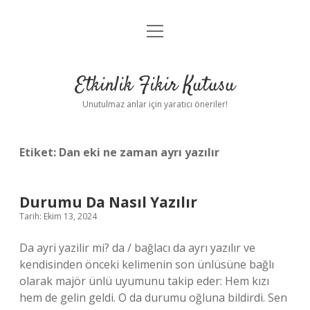
menüyü
Anasayfa
aç
Gizlilik Politikası
Etkinlik Fikir Kutusu
Yasal Uyarı
Unutulmaz anlar için yaratıcı öneriler!
Hakkımızda
Etiket:
Dan eki ne zaman ayrı yazılır
Durumu Da Nasıl Yazılır
Tarih: Ekim 13, 2024
Da ayri yazilir mi? da / bağlacı da ayrı yazılır ve
kendisinden önceki kelimenin son ünlüsüne bağlı
olarak majör ünlü uyumunu takip eder: Hem kızı
hem de gelin geldi. O da durumu oğluna bildirdi. Sen