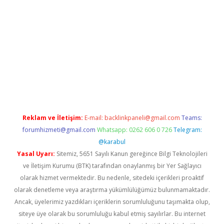
 giriş
https://www.betexper.xyz/
elexbetgiris.org
Reklam ve İletişim:
E-mail:
backlinkpaneli@gmail.com
Teams:
forumhizmeti@gmail.com
Whatsapp: 0262 606 0 726
Telegram:
@karabul
Yasal Uyarı:
Sitemiz, 5651 Sayılı Kanun gereğince Bilgi Teknolojileri
ve İletişim Kurumu (BTK) tarafından onaylanmış bir Yer Sağlayıcı
olarak hizmet vermektedir. Bu nedenle, sitedeki içerikleri proaktif
olarak denetleme veya araştırma yükümlülüğümüz bulunmamaktadır.
Ancak, üyelerimiz yazdıkları içeriklerin sorumluluğunu taşımakta olup,
siteye üye olarak bu sorumluluğu kabul etmiş sayılırlar. Bu internet