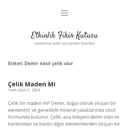
menüyü
Anasayfa
aç
Gizlilik Politikası
Etkinlik Fikir Kutusu
Yasal Uyarı
Unutulmaz anlar için yaratıcı öneriler!
Hakkımızda
Etiket:
Demir nasıl çelik olur
Çelik Maden Mi
Tarih: Eylül 21, 2024
Çelik bir maden mi? Demir, doğal olarak oluşan bir
elementtir ve genellikle mineral yataklarında oksit
formunda bulunur. Çelik, ana bileşeni demir olan ve
karbondan ve bazen diğer elementlerden oluşan bir