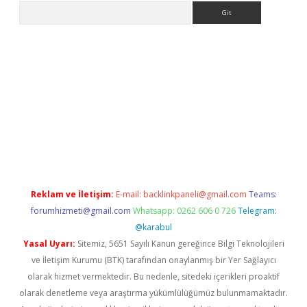
Arama
 giriş
https://www.betexper.xyz/
elexbetgiris.org
Reklam ve İletişim:
E-mail:
backlinkpaneli@gmail.com
Teams:
forumhizmeti@gmail.com
Whatsapp: 0262 606 0 726
Telegram:
@karabul
Yasal Uyarı:
Sitemiz, 5651 Sayılı Kanun gereğince Bilgi Teknolojileri
ve İletişim Kurumu (BTK) tarafından onaylanmış bir Yer Sağlayıcı
olarak hizmet vermektedir. Bu nedenle, sitedeki içerikleri proaktif
olarak denetleme veya araştırma yükümlülüğümüz bulunmamaktadır.