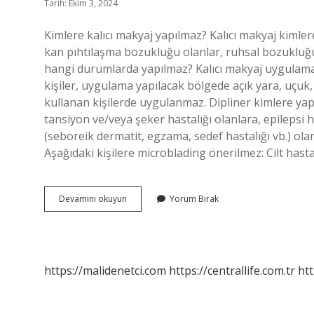
Tarih: Ekim 3, 2024
Kimlere kalıcı makyaj yapılmaz? Kalıcı makyaj kimler
kan pıhtılaşma bozukluğu olanlar, ruhsal bozukluğu
hangi durumlarda yapılmaz? Kalıcı makyaj uygulamas
kişiler, uygulama yapılacak bölgede açık yara, uçuk, m
kullanan kişilerde uygulanmaz. Dipliner kimlere yap
tansiyon ve/veya şeker hastalığı olanlara, epilepsi h
(seboreik dermatit, egzama, sedef hastalığı vb.) o
Aşağıdaki kişilere microblading önerilmez: Cilt hasta
Kimler
Devamını okuyun
Yorum Bırak
Kalıcı
Makyaj
Yaptıramaz
https://malidenetci.com
https://centrallife.com.tr
htt