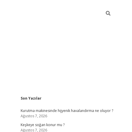
Sidebar
Son Yazılar
hiltonbet güncel giriş
ht
Kurutma makinesinde hijyenik havalandırma ne oluyor ?
Ağustos 7, 2026
Keşkeye soğan konur mu ?
Ağustos 7, 2026