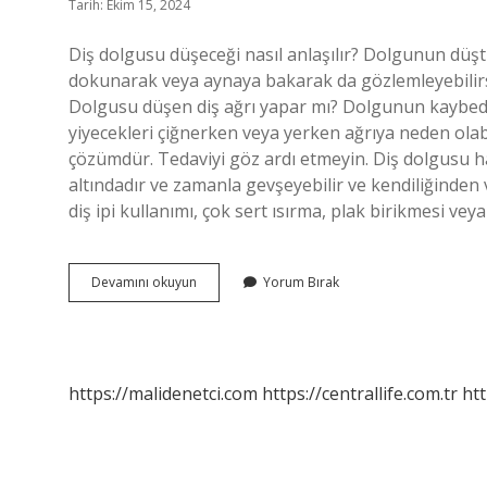
Tarih: Ekim 15, 2024
Diş dolgusu düşeceği nasıl anlaşılır? Dolgunun düşt
dokunarak veya aynaya bakarak da gözlemleyebilirsin
Dolgusu düşen diş ağrı yapar mı? Dolgunun kaybedilm
yiyecekleri çiğnerken veya yerken ağrıya neden olabili
çözümdür. Tedaviyi göz ardı etmeyin. Diş dolgusu h
altındadır ve zamanla gevşeyebilir ve kendiliğinden 
diş ipi kullanımı, çok sert ısırma, plak birikmesi ve
Diş
Devamını okuyun
Yorum Bırak
Dolgusu
Düştüğünü
Nasıl
Anlarız
https://malidenetci.com
https://centrallife.com.tr
htt