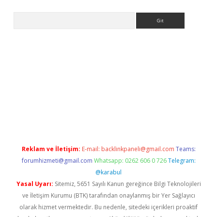
Arama
 giriş
https://www.betexper.xyz/
elexbetgiris.org
Reklam ve İletişim:
E-mail:
backlinkpaneli@gmail.com
Teams:
forumhizmeti@gmail.com
Whatsapp: 0262 606 0 726
Telegram:
@karabul
Yasal Uyarı:
Sitemiz, 5651 Sayılı Kanun gereğince Bilgi Teknolojileri
ve İletişim Kurumu (BTK) tarafından onaylanmış bir Yer Sağlayıcı
olarak hizmet vermektedir. Bu nedenle, sitedeki içerikleri proaktif