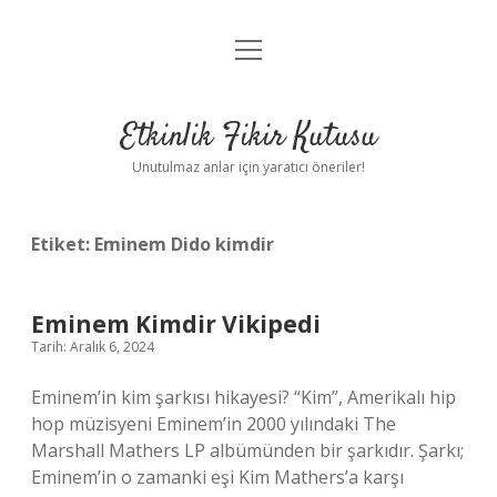
menüyü
Anasayfa
aç
Gizlilik Politikası
Etkinlik Fikir Kutusu
Yasal Uyarı
Unutulmaz anlar için yaratıcı öneriler!
Hakkımızda
Etiket:
Eminem Dido kimdir
Eminem Kimdir Vikipedi
Tarih: Aralık 6, 2024
Eminem’in kim şarkısı hikayesi? “Kim”, Amerikalı hip
hop müzisyeni Eminem’in 2000 yılındaki The
Marshall Mathers LP albümünden bir şarkıdır. Şarkı;
Eminem’in o zamanki eşi Kim Mathers’a karşı