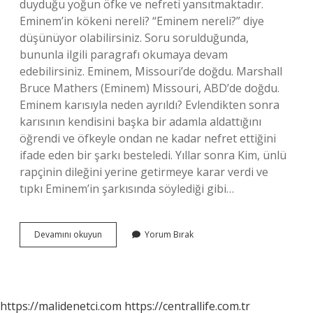
duyduğu yoğun öfke ve nefreti yansıtmaktadır.
Eminem’in kökeni nereli? “Eminem nereli?” diye
düşünüyor olabilirsiniz. Soru sorulduğunda,
bununla ilgili paragrafı okumaya devam
edebilirsiniz. Eminem, Missouri’de doğdu. Marshall
Bruce Mathers (Eminem) Missouri, ABD’de doğdu.
Eminem karısıyla neden ayrıldı? Evlendikten sonra
karısının kendisini başka bir adamla aldattığını
öğrendi ve öfkeyle ondan ne kadar nefret ettiğini
ifade eden bir şarkı besteledi. Yıllar sonra Kim, ünlü
rapçinin dileğini yerine getirmeye karar verdi ve
tıpkı Eminem’in şarkısında söylediği gibi…
Eminem
Devamını okuyun
Yorum Bırak
Kimdir
Vikipedi
https://malidenetci.com
https://centrallife.com.tr