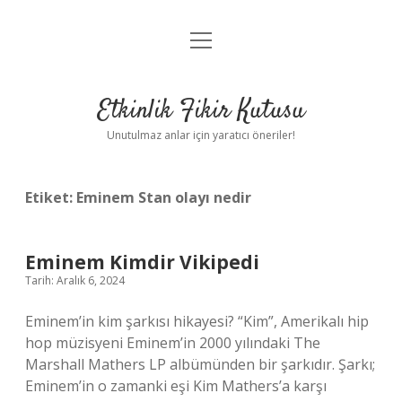
menüyü
Anasayfa
aç
Gizlilik Politikası
Etkinlik Fikir Kutusu
Yasal Uyarı
Unutulmaz anlar için yaratıcı öneriler!
Hakkımızda
Etiket:
Eminem Stan olayı nedir
Eminem Kimdir Vikipedi
Tarih: Aralık 6, 2024
Eminem’in kim şarkısı hikayesi? “Kim”, Amerikalı hip
hop müzisyeni Eminem’in 2000 yılındaki The
Marshall Mathers LP albümünden bir şarkıdır. Şarkı;
Eminem’in o zamanki eşi Kim Mathers’a karşı