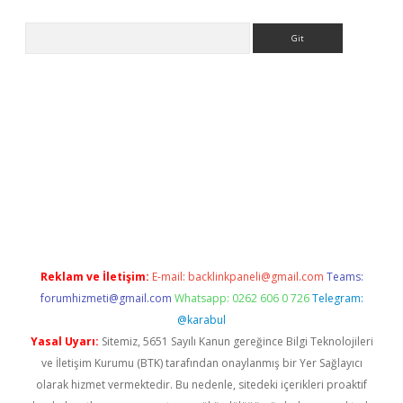
Arama
el giriş
https://www.betexper.xyz/
elexbetgiris.org
Reklam ve İletişim:
E-mail:
backlinkpaneli@gmail.com
Teams:
forumhizmeti@gmail.com
Whatsapp: 0262 606 0 726
Telegram:
@karabul
Yasal Uyarı:
Sitemiz, 5651 Sayılı Kanun gereğince Bilgi Teknolojileri
ve İletişim Kurumu (BTK) tarafından onaylanmış bir Yer Sağlayıcı
olarak hizmet vermektedir. Bu nedenle, sitedeki içerikleri proaktif