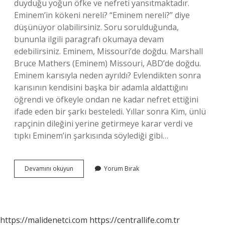
duyduğu yoğun öfke ve nefreti yansıtmaktadır.
Eminem’in kökeni nereli? “Eminem nereli?” diye
düşünüyor olabilirsiniz. Soru sorulduğunda,
bununla ilgili paragrafı okumaya devam
edebilirsiniz. Eminem, Missouri’de doğdu. Marshall
Bruce Mathers (Eminem) Missouri, ABD’de doğdu.
Eminem karısıyla neden ayrıldı? Evlendikten sonra
karısının kendisini başka bir adamla aldattığını
öğrendi ve öfkeyle ondan ne kadar nefret ettiğini
ifade eden bir şarkı besteledi. Yıllar sonra Kim, ünlü
rapçinin dileğini yerine getirmeye karar verdi ve
tıpkı Eminem’in şarkısında söylediği gibi…
Eminem
Devamını okuyun
Yorum Bırak
Kimdir
Vikipedi
https://malidenetci.com
https://centrallife.com.tr