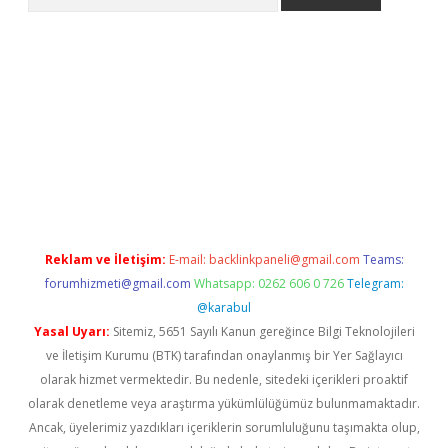
 giriş
https://www.betexper.xyz/
elexbetgiris.org
Reklam ve İletişim:
E-mail:
backlinkpaneli@gmail.com
Teams:
forumhizmeti@gmail.com
Whatsapp: 0262 606 0 726
Telegram:
@karabul
Yasal Uyarı:
Sitemiz, 5651 Sayılı Kanun gereğince Bilgi Teknolojileri
ve İletişim Kurumu (BTK) tarafından onaylanmış bir Yer Sağlayıcı
olarak hizmet vermektedir. Bu nedenle, sitedeki içerikleri proaktif
olarak denetleme veya araştırma yükümlülüğümüz bulunmamaktadır.
Ancak, üyelerimiz yazdıkları içeriklerin sorumluluğunu taşımakta olup,