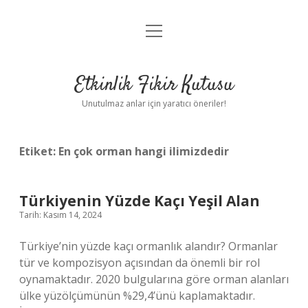
menüyü
Anasayfa
aç
Gizlilik Politikası
Etkinlik Fikir Kutusu
Yasal Uyarı
Unutulmaz anlar için yaratıcı öneriler!
Hakkımızda
Etiket:
En çok orman hangi ilimizdedir
Türkiyenin Yüzde Kaçı Yeşil Alan
Tarih: Kasım 14, 2024
Türkiye’nin yüzde kaçı ormanlık alandır? Ormanlar
tür ve kompozisyon açısından da önemli bir rol
oynamaktadır. 2020 bulgularına göre orman alanları
ülke yüzölçümünün %29,4’ünü kaplamaktadır.