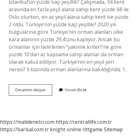
İstanbul’un yüzde kaçı yeşillik? Çalışmada, 34 kent
arasında en fazla yeşil alana sahip kent yüzde 68 ile
Oslo olurken, en az yeşil alana sahip kent ise yüzde
2 oldu. Türkiye’nin yüzde kaçı yeşillik? 2020 yılı
bulgularına göre Türkiye’nin orman alanları ülke
kara alanının yüzde 29,4’ünü kaplıyor. Ancak bu
ormanlar için belirlenen “yakınlık kriteri”ne göre
yüzde 10’dan az kapsama sahip alanlar da orman
olarak kabul ediliyor. Türkiye’nin en yeşil yeri
neresi? İl bazında orman alanlarına bakıldığında; 1…
Türkiyenin
Devamını okuyun
Yorum Bırak
Yüzde
Kaçı
Yeşil
Alan
https://malidenetci.com
https://centrallife.com.tr
https://barisal.com.tr
knight online
nttgame
Sitemap