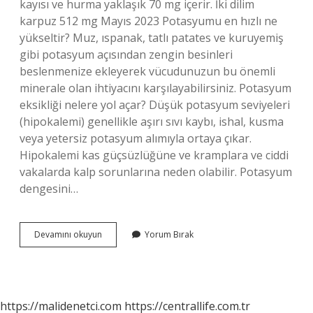
kayısı ve hurma yaklaşık 70 mg içerir. İki dilim
karpuz 512 mg Mayıs 2023 Potasyumu en hızlı ne
yükseltir? Muz, ıspanak, tatlı patates ve kuruyemiş
gibi potasyum açısından zengin besinleri
beslenmenize ekleyerek vücudunuzun bu önemli
minerale olan ihtiyacını karşılayabilirsiniz. Potasyum
eksikliği nelere yol açar? Düşük potasyum seviyeleri
(hipokalemi) genellikle aşırı sıvı kaybı, ishal, kusma
veya yetersiz potasyum alımıyla ortaya çıkar.
Hipokalemi kas güçsüzlüğüne ve kramplara ve ciddi
vakalarda kalp sorunlarına neden olabilir. Potasyum
dengesini…
Potasyum
Devamını okuyun
Yorum Bırak
Içeren
Yiyecekler
Nelerdir
https://malidenetci.com
https://centrallife.com.tr