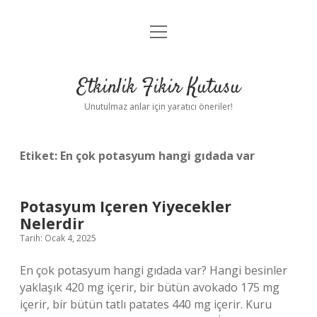
menüyü
Anasayfa
aç
Gizlilik Politikası
Etkinlik Fikir Kutusu
Yasal Uyarı
Unutulmaz anlar için yaratıcı öneriler!
Hakkımızda
Etiket:
En çok potasyum hangi gıdada var
Potasyum Içeren Yiyecekler
Nelerdir
Tarih: Ocak 4, 2025
En çok potasyum hangi gıdada var? Hangi besinler
yaklaşık 420 mg içerir, bir bütün avokado 175 mg
içerir, bir bütün tatlı patates 440 mg içerir. Kuru