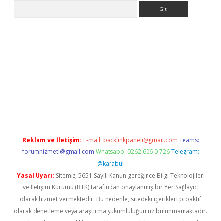
Arama
güncel giriş
https://www.betexper.xyz/
elexbetgiris.org
Reklam ve İletişim:
E-mail:
backlinkpaneli@gmail.com
Teams:
forumhizmeti@gmail.com
Whatsapp: 0262 606 0 726
Telegram:
@karabul
Yasal Uyarı:
Sitemiz, 5651 Sayılı Kanun gereğince Bilgi Teknolojileri
ve İletişim Kurumu (BTK) tarafından onaylanmış bir Yer Sağlayıcı
olarak hizmet vermektedir. Bu nedenle, sitedeki içerikleri proaktif
olarak denetleme veya araştırma yükümlülüğümüz bulunmamaktadır.