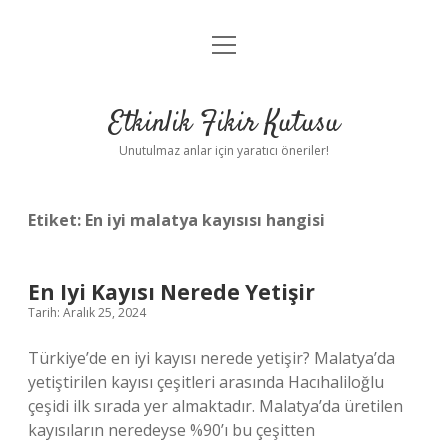
menüyü
Anasayfa
aç
Gizlilik Politikası
Etkinlik Fikir Kutusu
Yasal Uyarı
Unutulmaz anlar için yaratıcı öneriler!
Hakkımızda
Etiket:
En iyi malatya kayısısı hangisi
En Iyi Kayısı Nerede Yetişir
Tarih: Aralık 25, 2024
Türkiye’de en iyi kayısı nerede yetişir? Malatya’da
yetiştirilen kayısı çeşitleri arasında Hacıhaliloğlu
çeşidi ilk sırada yer almaktadır. Malatya’da üretilen
kayısıların neredeyse %90’ı bu çeşitten