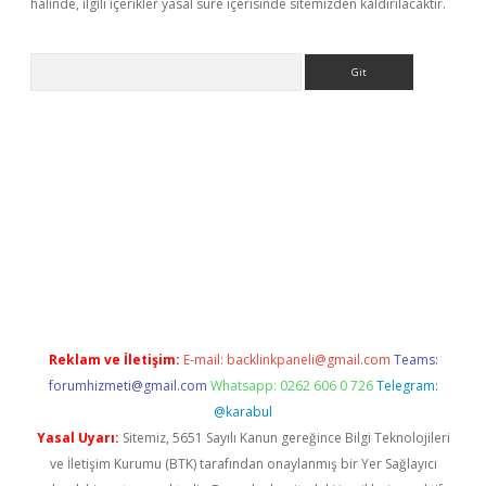
halinde, ilgili içerikler yasal süre içerisinde sitemizden kaldırılacaktır.
Arama
giriş
https://www.betexper.xyz/
elexbetgiris.org
Reklam ve İletişim:
E-mail:
backlinkpaneli@gmail.com
Teams:
forumhizmeti@gmail.com
Whatsapp: 0262 606 0 726
Telegram:
@karabul
Yasal Uyarı:
Sitemiz, 5651 Sayılı Kanun gereğince Bilgi Teknolojileri
ve İletişim Kurumu (BTK) tarafından onaylanmış bir Yer Sağlayıcı