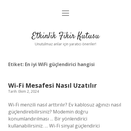
menüyü
Anasayfa
aç
Gizlilik Politikası
Etkinlik Fikir Kutusu
Yasal Uyarı
Unutulmaz anlar için yaratıcı öneriler!
Hakkımızda
Etiket:
En iyi WiFi güçlendirici hangisi
Wi-Fi Mesafesi Nasıl Uzatılır
Tarih: Ekim 2, 2024
Wi-Fi menzili nasıl arttırılır? Ev kablosuz ağınızı nasıl
güçlendirebilirsiniz? Modemin doğru
konumlandırılması … Bir yönlendirici
kullanabilirsiniz. … Wi-Fi sinyal güçlendirici