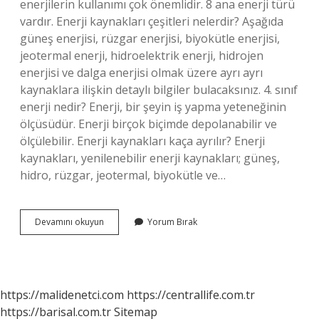
enerjilerin kullanımı çok önemlidir. 8 ana enerji türü
vardır. Enerji kaynakları çeşitleri nelerdir? Aşağıda
güneş enerjisi, rüzgar enerjisi, biyokütle enerjisi,
jeotermal enerji, hidroelektrik enerji, hidrojen
enerjisi ve dalga enerjisi olmak üzere ayrı ayrı
kaynaklara ilişkin detaylı bilgiler bulacaksınız. 4. sınıf
enerji nedir? Enerji, bir şeyin iş yapma yeteneğinin
ölçüsüdür. Enerji birçok biçimde depolanabilir ve
ölçülebilir. Enerji kaynakları kaça ayrılır? Enerji
kaynakları, yenilenebilir enerji kaynakları; güneş,
hidro, rüzgar, jeotermal, biyokütle ve…
Enerji
Devamını okuyun
Yorum Bırak
Ve
Enerji
Çeşitleri
Nelerdir
https://malidenetci.com
https://centrallife.com.tr
https://barisal.com.tr
Sitemap