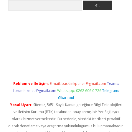
Arama
 giriş
https://www.betexper.xyz/
elexbetgiris.org
Reklam ve İletişim:
E-mail:
backlinkpaneli@gmail.com
Teams:
forumhizmeti@gmail.com
Whatsapp: 0262 606 0 726
Telegram:
@karabul
Yasal Uyarı:
Sitemiz, 5651 Sayılı Kanun gereğince Bilgi Teknolojileri
ve İletişim Kurumu (BTK) tarafından onaylanmış bir Yer Sağlayıcı
olarak hizmet vermektedir. Bu nedenle, sitedeki içerikleri proaktif
olarak denetleme veya araştırma yükümlülüğümüz bulunmamaktadır.