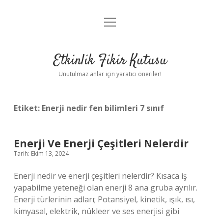
menüyü
Anasayfa
aç
Gizlilik Politikası
Etkinlik Fikir Kutusu
Yasal Uyarı
Unutulmaz anlar için yaratıcı öneriler!
Hakkımızda
Etiket:
Enerji nedir fen bilimleri 7 sınıf
Enerji Ve Enerji Çeşitleri Nelerdir
Tarih: Ekim 13, 2024
Enerji nedir ve enerji çeşitleri nelerdir? Kısaca iş
yapabilme yeteneği olan enerji 8 ana gruba ayrılır.
Enerji türlerinin adları; Potansiyel, kinetik, ışık, ısı,
kimyasal, elektrik, nükleer ve ses enerjisi gibi